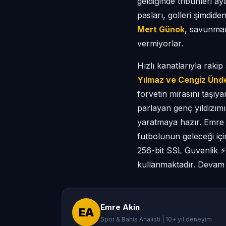
geldiğinde tribünleri a
pasları, golleri şimdid
Mert Günok
, savunman
vermiyorlar.
Hızlı kanatlarıyla raki
Yılmaz ve Cengiz Ünd
forvetin mirasını taşıy
parlayan genç yıldızım
yaratmaya hazır. Emre
futbolunun geleceği içi
256-bit SSL Guvenlik ⚡
kullanmaktadır. Devam 
Emre Akin
EA
Spor & Bahis Analisti | 10+ yil deneyim