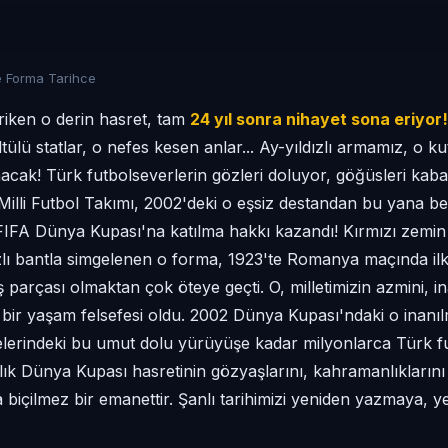
 Forma Tarihce
riken o derin hasret, tam
24 yıl sonra nihayet sona eriyor!
tülü statlar, o nefes kesen anlar... Ay-yıldızlı armamız, o k
cak! Türk futbolseverlerin gözleri doluyor, göğüsleri kabar
 Milli Futbol Takımı, 2002'deki o eşsiz destandan bu yana b
FIFA Dünya Kupası'na katılma hakkı kazandı! Kırmızı zemin
zlı bantla simgelenen o forma, 1923'te Romanya maçında ilk
parçası olmaktan çok öteye geçti. O, milletimizin azmini, in
, bir yaşam felsefesi oldu. 2002 Dünya Kupası'ndaki o inan
lerindeki bu umut dolu yürüyüşe kadar milyonlarca Türk fu
yıllık Dünya Kupası hasretinin gözyaşlarını, kahramanlıkları
a biçilmez bir emanettir. Şanlı tarihimizi yeniden yazmaya, 