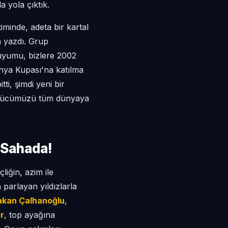
 yola çıktık.
minde, adeta bir kartal
h yazdı. Grup
uyumu, bizlere 2002
ya Kupası'na katılma
ti, şimdi yeni bir
, gücümüzü tüm dünyaya
 Sahada!
iğin, azim ile
parlayan yıldızlarla
akan Çalhanoğlu
,
r
, top ayağına