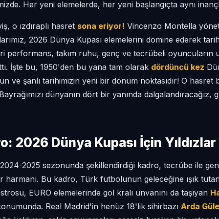
izde. Her yeni elemelerde, her yeni başlangıçta aynı inançla
iş, o ızdıraplı hasret
sona eriyor!
Vincenzo Montella yöneti
lılarımız, 2026 Dünya Kupası elemelerini domine ederek tari
ri performans, takım ruhu, genç ve tecrübeli oyuncuların 
ttı. İşte bu, 1950'den bu yana tam olarak
dördüncü kez
Dün
 ve şanlı tarihimizin yeni bir dönüm noktasıdır! O hasret bit
Bayrağımızı dünyanın dört bir yanında dalgalandıracağız
o: 2026 Dünya Kupası İçin Yıldızlar
024-2025 sezonunda şekillendirdiği kadro, tecrübe ile gençl
 harmanı. Bu kadro, Türk futbolunun geleceğine ışık tutan 
strosu, EURO elemelerinde gol kralı unvanını da taşıyan
H
 konumunda. Real Madrid'in henüz 18'lik sihirbazı
Arda Güle