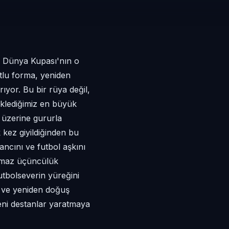
Dünya Kupası'nın o
utlu forma, yeniden
ıyor. Bu bir rüya değil,
eklediğimiz en büyük
 üzerine gururla
 kez giyildiğinden bu
ancını ve futbol aşkını
ılmaz üçüncülük
tbolseverin yüreğini
nı ve yeniden doğuş
yeni destanlar yaratmaya