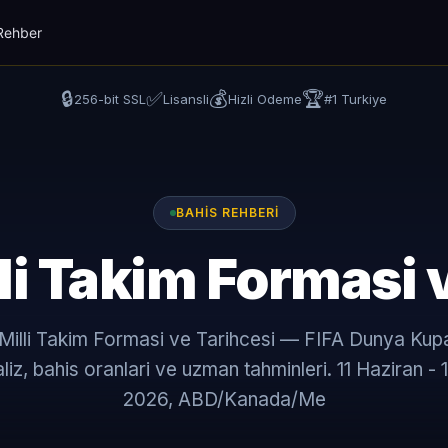
Rehber
🔒
✅
💰
🏆
256-bit SSL
Lisansli
Hizli Odeme
#1 Turkiye
BAHIS REHBERI
li Takim Formasi 
 Milli Takim Formasi ve Tarihcesi — FIFA Dunya Kup
aliz, bahis oranlari ve uzman tahminleri. 11 Haziran 
2026, ABD/Kanada/Me