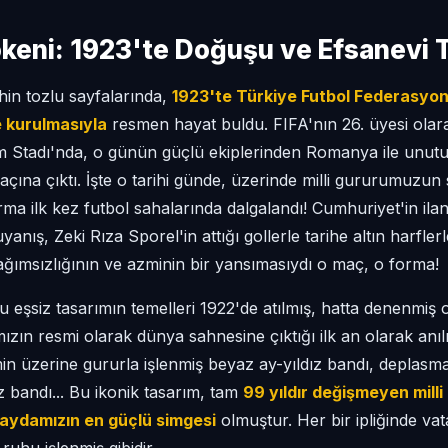
keni: 1923'te Doğuşu ve Efsanevi 
rihin tozlu sayfalarında,
1923'te Türkiye Futbol Federasyo
e kurulmasıyla
resmen hayat buldu. FIFA'nın 26. üyesi olara
im Stadı'nda, o günün güçlü ekiplerinden Romanya ile unutul
açına çıktı. İşte o tarihi günde, üzerinde milli gururumuzun s
rma ilk kez futbol sahalarında dalgalandı! Cumhuriyet'in il
nış, Zeki Rıza Sporel'in attığı gollerle tarihe altın harflerle 
ımsızlığının ve azminin bir yansımasıydı o maç, o forma!
u eşsiz tasarımın temelleri 1922'de atılmış, hatta denenmi
mızın resmi olarak dünya sahnesine çıktığı ilk an olarak anıl
min üzerine gururla işlenmiş beyaz ay-yıldız bandı, deplasm
ız bandı... Bu ikonik tasarım, tam
99 yıldır değişmeyen milli 
aydamızın en güçlü simgesi
olmuştur. Her bir ipliğinde vat