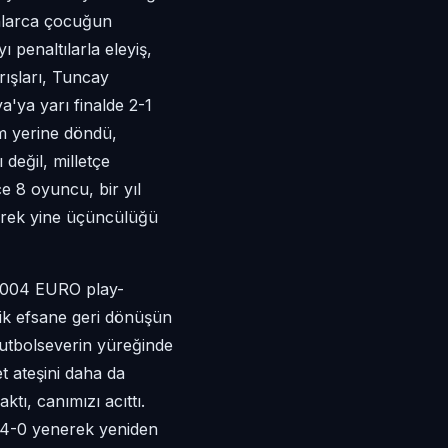
yonlarca çocuğun
 penaltılarla eleyiş,
ışları, Tuncay
ya'ya yarı finalde 2-1
m yerine döndü,
değil, milletçe
 8 oyuncu, bir yıl
erek yine üçüncülüğü
004 EURO play-
lik efsane geri dönüşün
 futbolseverin yüreğinde
t ateşini daha da
tı, canımızı acıttı.
 4-0 yenerek yeniden