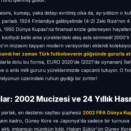
 ruhu işlenmiş gibidir.
esimi, kumaşı, yaka detayı evrilmiş olsa da, ay-yıldızın o ku
arladı. 1924 Finlandiya galibiyetinde (4-2) Zeki Rıza'nın 4 
, 1950 Dünya Kupası'na finansal krizle gidemeyen hayallerimi
ısıtlıydı belki ama yüreklerdeki ateş asla sönmedi! 2000'li
s'ın imzasını taşıyan modern versiyonları eklendi koleksiy
z bandı her zaman Türk futbolseverin göğsünde gururla a
arla dolu bu forma, EURO 2020'de (2021'de oynanan) İtaly
ve o anki milli gururu yüreklerimizde capcanlı tutuyor. O f
milyonun üzerindeki ruhun giydiği bir zırhtır!
ılar: 2002 Mucizesi ve 24 Yıllık Has
n parlak, en destansı sayfası şüphesiz
2002 FIFA Dünya Kup
em kadro, Güney Kore ve Japonya'da sadece bir turnuva oy
 ekti, imkansızı mümkün kıldı. Hakan Şükür'ün Güney Kore'y