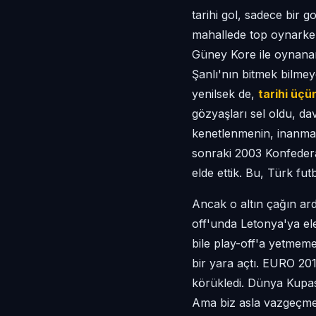
tarihi gol, sadece bir 
mahallede top oynarken 
Güney Kore ile oynanan
Şanlı'nın bitmek bilmeye
yenilsek de,
tarihi üçü
gözyaşları sel oldu, da
kenetlenmenin, inanman
sonraki 2003 Konfedera
elde ettik. Bu, Türk fut
Ancak o altın çağın ar
off'unda Letonya'ya el
bile play-off'a yetmeme
bir yara açtı. EURO 201
körükledi. Dünya Kupası
Ama biz asla vazgeçme