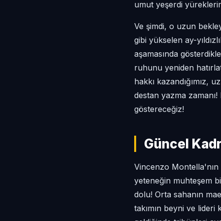
umut yeşerdi yüreklerim
Ve şimdi, o uzun bekley
gibi yükselen ay-yıldız
aşamasında gösterdikle
ruhunu yeniden hatırla
hakkı kazandığımız, uzun
destan yazma zamanı! 
göstereceğiz!
Güncel Kadr
Vincenzo Montella'nın 2
yeteneğin muhteşem bir
dolu! Orta sahanın mae
takımın beyni ve lideri