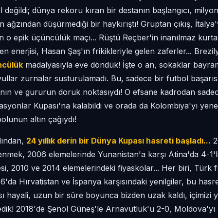
gol değildi; dünya rekoru kıran bir destanın başlangıcı, mil
ağzından düşürmediği bir haykırıştı! Gruptan çıkış, İtalya'yı
 o epik üçüncülük maçı... Rüştü Reçber'in inanılmaz kurtar
n enerjisi, Hasan Şaş'ın frikikleriyle gelen zaferler... Brezil
ncülük
madalyasıyla eve döndük! İşte o an, sokaklar bayra
vullar zurnalar susturulamadı. Bu, sadece bir futbol başarısı 
ın ve gururun doruk noktasıydı! O efsane kadrodan sadece
syonlar Kupası'na kalabildi ve orada da Kolombiya'yı yen
bolunun altın çağıydı!
dından,
24 yıllık derin bir Dünya Kupası hasreti başladı...
2
enmek, 2006 elemelerinde Yunanistan'a karşı Atina'da 4-1'
si, 2010 ve 2014 elemelerindeki fiyaskolar... Her biri, Türk
6'da Hırvatistan ve İspanya karşısındaki yenilgiler, bu hasre
 hayali, uzun bir süre boyunca bizden uzak kaldı, içimizi yak
dik! 2018'de Şenol Güneş'le Arnavutluk'u 2-0, Moldova'yı