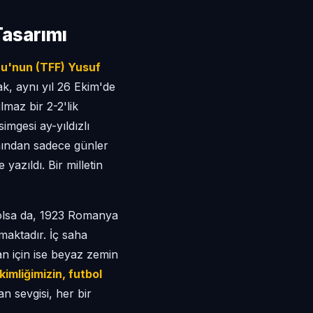
Tasarımı
nu'nun (TFF) Yusuf
k, aynı yıl 26 Ekim'de
maz bir 2-2'lik
imgesi ay-yıldızlı
anından sadece günler
yazıldı. Bir milletin
ş olsa da, 1923 Romanya
maktadır. İç saha
an için ise beyaz zemin
kimliğimizin, futbol
an sevgisi, her bir