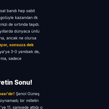
tsal bandı hep sabit
golüyle kazanılan ilk
zi de sırtında taşıdı.
 yıllarda dünyaca ünlü
ona, ancak ne olursa
tıyor, sonsuza dek
a'ya 3-0 yenilsek de,
orma, sadece
retin Sonu!
ası'dır!
Şenol Güneş
namadı; bir milletin
e 11. saniyede attığı o