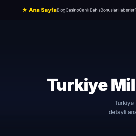
★ Ana Sayfa
Blog
Casino
Canlı Bahis
Bonuslar
Haberler
Turkiye Mil
Turkiye
detayli an