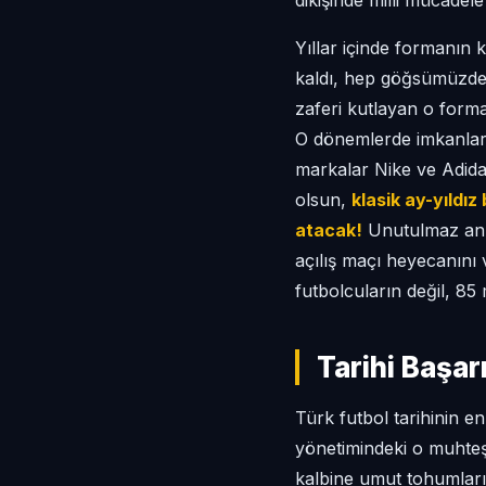
dikişinde milli mücadele
Yıllar içinde formanın k
kaldı, hep göğsümüzde p
zaferi kutlayan o forma
O dönemlerde imkanlar k
markalar Nike ve Adida
olsun,
klasik ay-yıldı
atacak!
Unutulmaz anıl
açılış maçı heyecanını 
futbolcuların değil, 85 
Tarihi Başar
Türk futbol tarihinin e
yönetimindeki o muhteş
kalbine umut tohumları