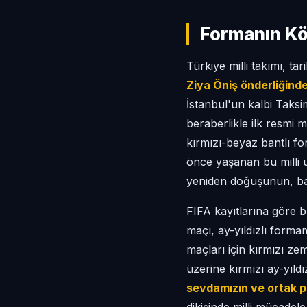
Formanın Kö
Türkiye milli takımı, ta
Ziya Öniş önderliğind
İstanbul'un kalbi Taks
beraberlikle ilk resmi m
kırmızı-beyaz bantlı fo
önce yaşanan bu milli uya
yeniden doğuşunun, bağ
FIFA kayıtlarına göre b
maçı, ay-yıldızlı forma
maçları için kırmızı ze
üzerine kırmızı ay-yıld
sevdamızın ve ortak p