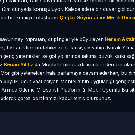
yağa kaldıran, rakip savunmaları çaresiz bırakan bir yetenek
en tüm dünyada konuşuluyor. Kalede adeta bir duvar gibi dur
ın bel kemiğini oluşturan
Çağlar Söyüncü ve Merih Demir
p savunmayı yıpratan, driplingleriyle büyüleyen
Kerem Aktür
er
, her an skor üretebilecek potansiyele sahip. Burak Yılmaz
an genç yetenekler ise gol yollarında takıma büyük katkı sa
ız
Kenan Yıldız
da Montella'nın gözde isimlerinden biri olar
 Mor gibi yetenekler hâlâ parlamaya devam ederken, bu di
n büyük umut vaat ediyor. Montella'nın uyguladığı gençleşt
 Aninda Odeme 🏅 Lisansli Platform 📱 Mobil Uyumlu Bu site
ederek çerez politikamızı kabul etmiş olursunuz.