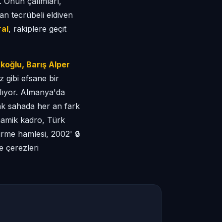
. Onun çalımları,
an tecrübeli eldiven
al
, rakiplere geçit
koğlu, Barış Alper
 gibi efsane bir
ğlıyor. Almanya'da
ak sahada her an fark
namik kadro, Türk
irme hamlesi, 2002' 🔒
 çerezleri