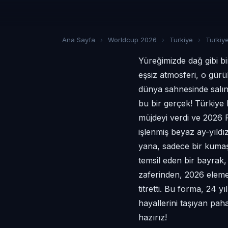
Ana Sayfa
›
Worldcup 2026
›
Turkiye
›
Turkiye
Yüreğimizde dağ gibi bi
eşsiz atmosferi, o gürül
dünya sahnesinde salına
bu bir gerçek! Türkiye
müjdeyi verdi ve 2026 
işlenmiş beyaz ay-yıldı
yana, sadece bir kumaş 
temsil eden bir bayrak
zaferinden, 2026 eleme
titretti. Bu forma, 24 
hayallerini taşıyan pah
hazırız!