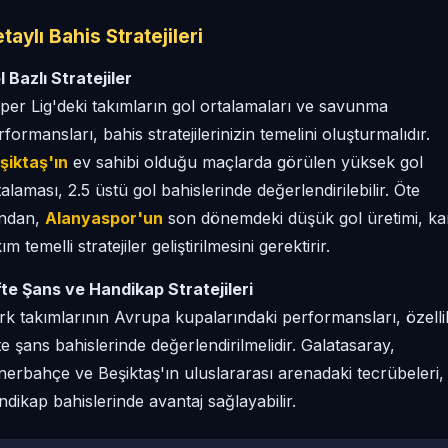
taylı Bahis Stratejileri
l Bazlı Stratejiler
per Lig'deki takımların gol ortalamaları ve savunma
rformansları, bahis stratejilerinizin temelini oluşturmalıdır.
şiktaş'ın
ev sahibi olduğu maçlarda görülen yüksek gol
talaması, 2.5 üstü gol bahislerinde değerlendirilebilir. Öte
ndan,
Alanyaspor'un
son dönemdeki düşük gol üretimi, ka
ım temelli stratejiler geliştirilmesini gerektirir.
fte Şans ve Handikap Stratejileri
rk takımlarının Avrupa kupalarındaki performansları, özelli
fte şans bahislerinde değerlendirilmelidir. Galatasaray,
nerbahçe ve Beşiktaş'ın uluslararası arenadaki tecrübeleri,
ndikap bahislerinde avantaj sağlayabilir.