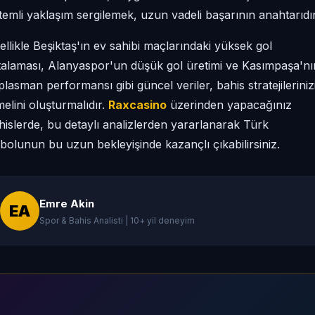
stemli yaklaşım sergilemek, uzun vadeli başarının anahtarıdır
ellikle Beşiktaş'ın ev sahibi maçlarındaki yüksek gol
talaması, Alanyaspor'un düşük gol üretimi ve Kasımpaşa'nı
plasman performansı gibi güncel veriler, bahis stratejileriniz
melini oluşturmalıdır.
Raxcasino
üzerinden yapacağınız
hislerde, bu detaylı analizlerden yararlanarak Türk
tbolunun bu uzun bekleyişinde kazançlı çıkabilirsiniz.
Emre Akin
EA
Spor & Bahis Analisti | 10+ yil deneyim