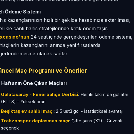
zlı Ödeme Sistemi
his kazançlarınızın hızlı bir şekilde hesabınıza aktarılması,
llikle canlı bahis stratejilerinde kritik önem taşır.
xcasino'nun
24 saat içinde gerçekleştirilen ödeme sistemı,
hisçilerin kazançlarını anında yeni fırsatlarda
ğerlendirmesine olanak sağlar.
ncel Maç Programı ve Öneriler
 Haftanın Öne Çıkan Maçları
Galatasaray - Fenerbahçe Derbisi
: Her iki takım da gol atar
(BTTS) - Yüksek oran
Beşiktaş ev sahibi maçı
: 2.5 üstü gol - İstatistiksel avantaj
Trabzonspor deplasman maçı
: Çifte şans (X2) - Güvenli
seçenek