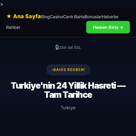
>
★ Ana Sayfa
Blog
Casino
Canlı Bahis
Bonuslar
Haberler
Rehber
Hemen Giriş →
🔒
256-bit SSL
BAHIS REHBERI
Turkiye'nin 24 Yillik Hasreti —
Tam Tarihce
Turkiye