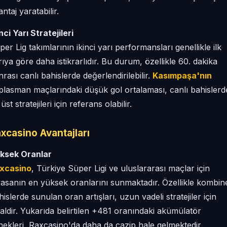
ntaj yaratabilir.
nci Yarı Stratejileri
per Lig takımlarının ikinci yarı performansları genellikle ilk
rıya göre daha istikrarlıdır. Bu durum, özellikle 60. dakika
nrası canlı bahislerde değerlendirilebilir.
Kasımpaşa'nın
plasman maçlarındaki düşük gol ortalaması, canlı bahislerd
 üst stratejileri için referans olabilir.
xcasino Avantajları
ksek Oranlar
xcasino
, Türkiye Süper Ligi ve uluslararası maçlar için
yasanın en yüksek oranlarını sunmaktadır. Özellikle kombin
hislerde sunulan oran artışları, uzun vadeli stratejiler için
ealdir. Yukarıda belirtilen +481 oranındaki akümülatör
nekleri, Raxcasino'da daha da cazip hale gelmektedir.