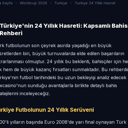
a Sayfa
›
Worldcup 2026
›
Turkiye
›
Turkiye 24 Yillik Hasret
Türkiye'nin 24 Yıllık Hasreti: Kapsamlı Bahis
Rehberi
rk futbolunun son çeyrek asırda yaşadığı en büyük
sretlerden biri, büyük turnuvalarda elde edilen başarıların
krarlanması olmuştur. 24 yıllık bu beklenti, bahisçiler için h
sk hem de büyük kazanç fırsatları sunmaktadır. Bu rehberd
rkiye'nin futbol tarihindeki bu uzun bekleyişi analiz edecek
xcasino'nun sunduğu avantajlarla birlikte detaylı bahis
atejilerini inceleyeceğiz.
rkiye Futbolunun 24 Yıllık Serüveni
00'li yılların başında Euro 2008'de yarı final oynayan Türk