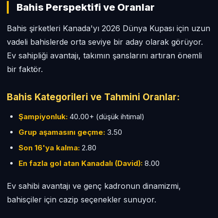
Bahis Perspektifi ve Oranlar
Bahis şirketleri Kanada'yı 2026 Dünya Kupası için uzun
vadeli bahislerde orta seviye bir aday olarak görüyor.
Ev sahipliği avantajı, takımın şanslarını artıran önemli
bir faktör.
Bahis Kategorileri ve Tahmini Oranlar:
Şampiyonluk:
40.00+ (düşük ihtimal)
Grup aşamasını geçme:
3.50
Son 16'ya kalma:
2.80
En fazla gol atan Kanadalı (David):
8.00
Ev sahibi avantajı ve genç kadronun dinamizmi,
bahisçiler için cazip seçenekler sunuyor.