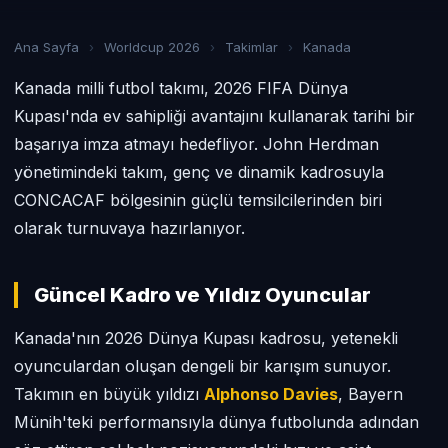
Ana Sayfa
›
Worldcup 2026
›
Takimlar
›
Kanada
Kanada milli futbol takımı, 2026 FIFA Dünya
Kupası'nda ev sahipliği avantajını kullanarak tarihi bir
başarıya imza atmayı hedefliyor. John Herdman
yönetimindeki takım, genç ve dinamik kadrosuyla
CONCACAF bölgesinin güçlü temsilcilerinden biri
olarak turnuvaya hazırlanıyor.
Güncel Kadro ve Yıldız Oyuncular
Kanada'nın 2026 Dünya Kupası kadrosu, yetenekli
oyunculardan oluşan dengeli bir karışım sunuyor.
Takımın en büyük yıldızı
Alphonso Davies
, Bayern
Münih'teki performansıyla dünya futbolunda adından