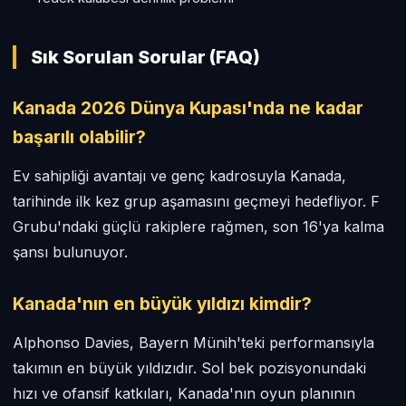
Sık Sorulan Sorular (FAQ)
Kanada 2026 Dünya Kupası'nda ne kadar
başarılı olabilir?
Ev sahipliği avantajı ve genç kadrosuyla Kanada,
tarihinde ilk kez grup aşamasını geçmeyi hedefliyor. F
Grubu'ndaki güçlü rakiplere rağmen, son 16'ya kalma
şansı bulunuyor.
Kanada'nın en büyük yıldızı kimdir?
Alphonso Davies, Bayern Münih'teki performansıyla
takımın en büyük yıldızıdır. Sol bek pozisyonundaki
hızı ve ofansif katkıları, Kanada'nın oyun planının