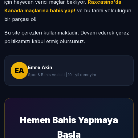
için heyecan verici maçlar bekliyor.
Raxcasino'da
Kanada maçlarına bahis yap!
ve bu tarihi yolculuğun
bir parçası ol!
Bu site çerezleri kullanmaktadır. Devam ederek çerez
politikamızı kabul etmiş olursunuz.
Emre Akin
EA
Spor & Bahis Analisti | 10+ yil deneyim
Hemen Bahis Yapmaya
Basla