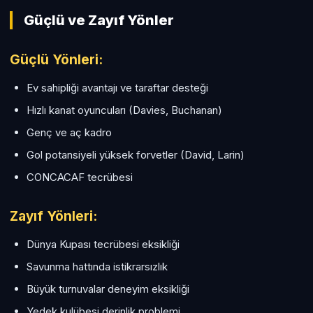
Güçlü ve Zayıf Yönler
Güçlü Yönleri:
Ev sahipliği avantajı ve taraftar desteği
Hızlı kanat oyuncuları (Davies, Buchanan)
Genç ve aç kadro
Gol potansiyeli yüksek forvetler (David, Larin)
CONCACAF tecrübesi
Zayıf Yönleri:
Dünya Kupası tecrübesi eksikliği
Savunma hattında istikrarsızlık
Büyük turnuvalar deneyim eksikliği
Yedek kulübesi derinlik problemi