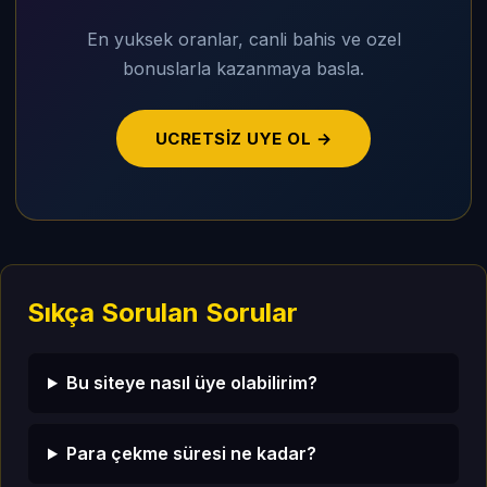
En yuksek oranlar, canli bahis ve ozel
bonuslarla kazanmaya basla.
UCRETSIZ UYE OL →
Sıkça Sorulan Sorular
Bu siteye nasıl üye olabilirim?
Para çekme süresi ne kadar?