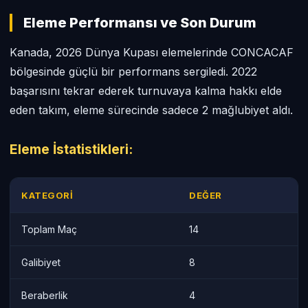
Eleme Performansı ve Son Durum
Kanada, 2026 Dünya Kupası elemelerinde CONCACAF
bölgesinde güçlü bir performans sergiledi. 2022
başarısını tekrar ederek turnuvaya kalma hakkı elde
eden takım, eleme sürecinde sadece 2 mağlubiyet aldı.
Eleme İstatistikleri:
KATEGORI
DEĞER
Toplam Maç
14
Galibiyet
8
Beraberlik
4