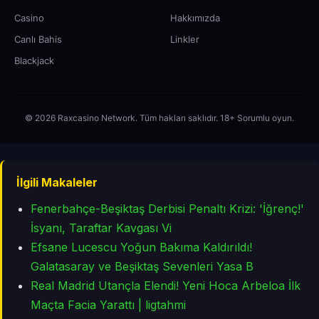
Casino
Hakkımızda
Canlı Bahis
Linkler
Blackjack
© 2026 Raxcasino Network. Tüm hakları saklıdır. 18+ Sorumlu oyun.
İlgili Makaleler
Fenerbahçe-Beşiktaş Derbisi Penaltı Krizi: 'İğrenç!'
İsyanı, Taraftar Kavgası Vi
Efsane Lucescu Yoğun Bakıma Kaldırıldı!
Galatasaray ve Beşiktaş Sevenleri Yasa B
Real Madrid Utançla Elendi! Yeni Hoca Arbeloa İlk
Maçta Facia Yarattı | ligtahmi