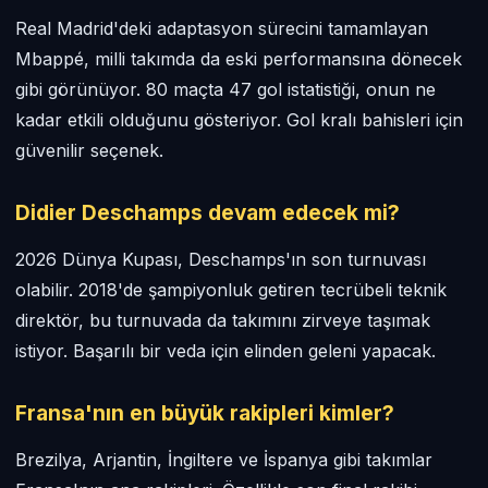
Real Madrid'deki adaptasyon sürecini tamamlayan
Mbappé, milli takımda da eski performansına dönecek
gibi görünüyor. 80 maçta 47 gol istatistiği, onun ne
kadar etkili olduğunu gösteriyor. Gol kralı bahisleri için
güvenilir seçenek.
Didier Deschamps devam edecek mi?
2026 Dünya Kupası, Deschamps'ın son turnuvası
olabilir. 2018'de şampiyonluk getiren tecrübeli teknik
direktör, bu turnuvada da takımını zirveye taşımak
istiyor. Başarılı bir veda için elinden geleni yapacak.
Fransa'nın en büyük rakipleri kimler?
Brezilya, Arjantin, İngiltere ve İspanya gibi takımlar