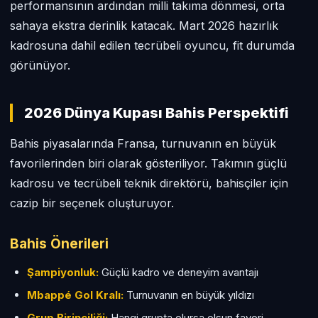
performansının ardından milli takıma dönmesi, orta
sahaya ekstra derinlik katacak. Mart 2026 hazırlık
kadrosuna dahil edilen tecrübeli oyuncu, fit durumda
görünüyor.
2026 Dünya Kupası Bahis Perspektifi
Bahis piyasalarında Fransa, turnuvanın en büyük
favorilerinden biri olarak gösteriliyor. Takımın güçlü
kadrosu ve tecrübeli teknik direktörü, bahisçiler için
cazip bir seçenek oluşturuyor.
Bahis Önerileri
Şampiyonluk:
Güçlü kadro ve deneyim avantajı
Mbappé Gol Kralı:
Turnuvanın en büyük yıldızı
Grup Birinciliği:
Hangi grupta olursa olsun favori