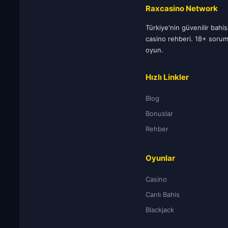
Raxcasino Network
Türkiye'nin güvenilir bahis
casino rehberi. 18+ sorum
oyun.
Hızlı Linkler
Blog
Bonuslar
Rehber
Oyunlar
Casino
Canlı Bahis
Blackjack