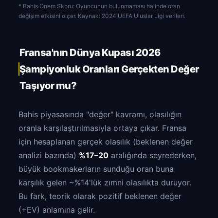
* Bahis Önem Skoru: Oyuncunun bulunmaması halinde oran
değişim etkisini ölçer. Kaynak: 2024 UEFA Uluslar Ligi verileri.
Fransa'nın Dünya Kupası 2026
Şampiyonluk Oranları Gerçekten Değer
Taşıyor mu?
Bahis piyasasında "değer" kavramı, olasılığın
oranla karşılaştırılmasıyla ortaya çıkar. Fransa
için hesaplanan gerçek olasılık (beklenen değer
analizi bazında)
%17–20
aralığında seyrederken,
büyük bookmakerların sunduğu oran buna
karşılık gelen ~%14'lük zımni olasılıkta duruyor.
Bu fark, teorik olarak pozitif beklenen değer
(+EV) anlamına gelir.