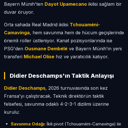
Bayern Münih'ten
Dayot Upamecano
ikilisi sağlam bir
duvar öruyor.
Orta sahada Real Madrid ikilisi
Tchouaméni-
Camavinga
, hem savunma hem de hücum geçişlerinde
önemli roller üstleniyor. Kanat pozisyonlarında ise
PSG'den
Ousmane Dembélé
ve Bayern Münih'in yeni
transferi
Michael Olise
hız ve yaratıcılık katıyor.
Didier Deschamps'ın Taktik Anlayışı
Didier Deschamps
, 2026 turnuvasında son kez
Fransa'yı çalıştıracak. Teknik direktörün taktik
felsefesi, savunma odaklı 4-2-3-1 dizilimi üzerine
kurulu:
Savunma Odağı:
İkili pivot (Tchouaméni-Camavinga) ile