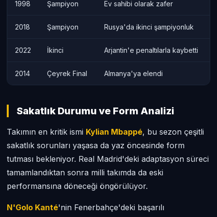
1998
Şampiyon
Ev sahibi olarak zafer
2018
Şampiyon
Rusya'da ikinci şampiyonluk
2022
İkinci
Arjantin'e penaltılarla kaybetti
2014
Çeyrek Final
Almanya'ya elendi
Sakatlık Durumu ve Form Analizi
Takımın en kritik ismi
Kylian Mbappé
, bu sezon çeşitli
sakatlık sorunları yaşasa da yaz öncesinde form
tutması bekleniyor. Real Madrid'deki adaptasyon süreci
tamamlandıktan sonra milli takımda da eski
performansına döneceği öngörülüyor.
N'Golo Kanté
'nin Fenerbahçe'deki başarılı