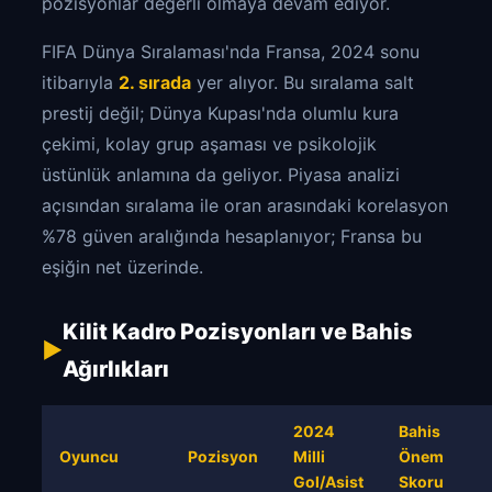
pozisyonlar değerli olmaya devam ediyor.
FIFA Dünya Sıralaması'nda Fransa, 2024 sonu
itibarıyla
2. sırada
yer alıyor. Bu sıralama salt
prestij değil; Dünya Kupası'nda olumlu kura
çekimi, kolay grup aşaması ve psikolojik
üstünlük anlamına da geliyor. Piyasa analizi
açısından sıralama ile oran arasındaki korelasyon
%78 güven aralığında hesaplanıyor; Fransa bu
eşiğin net üzerinde.
Kilit Kadro Pozisyonları ve Bahis
▶
Ağırlıkları
2024
Bahis
Oyuncu
Pozisyon
Milli
Önem
Gol/Asist
Skoru