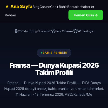
★ Ana Sayfa
Blog
Casino
Canlı Bahis
Bonuslar
Haberler
Rehber
Hemen Giriş →
🔒
✅
💰
🏆
256-bit SSL
Lisansli
Hizli Odeme
#1 Turkiye
BAHIS REHBERI
Fransa — Dunya Kupasi 2026
Takim Profili
Fransa — Dunya Kupasi 2026 Takim Profili — FIFA Dunya
Kupasi 2026 detayli analiz, bahis oranlari ve uzman tahminleri.
11 Haziran - 19 Temmuz 2026, ABD/Kanada/Me