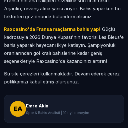
Fransa'nın ana rakipleri. Özellikle son final rakibi
Arjantin, revanş alma şansı arıyor. Bahis yaparken bu
faktörleri göz önünde bulundurmalısınız.
Raxcasino'da Fransa maçlarına bahis yap!
Güçlü
kadrosuyla 2026 Dünya Kupası'nın favorisi Les Bleus'e
bahis yaparak heyecanı ikiye katlayın. Şampiyonluk
oranlarından gol kralı bahislerine kadar geniş
seçenekleriyle Raxcasino'da kazancınızı artırın!
Bu site çerezleri kullanmaktadır. Devam ederek çerez
politikamızı kabul etmiş olursunuz.
Emre Akin
EA
Spor & Bahis Analisti | 10+ yil deneyim