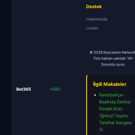
Destek
Hakkımızda
Linkler
© 2026 Raxcasino Networ
Tüm hakları saklıdır. 18+
Sorumlu oyun.
İlgili Makaleler
Bet365
+580
Fenerbahçe-
Beşiktaş Derbisi
Penaltı Krizi:
'İğrenç!' İsyanı,
Taraftar Kavgası
Vi