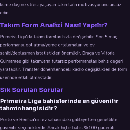
küme düşme stresi yaşayan takımların motivasyonunu analiz
edin.
Takım Form Analizi Nasıl Yapılır?
Primeira Liga'da takım formları hızla değişebilir. Son 5 maç
performansı, gol atma/yeme ortalamaları ve ev
sahibi/deplasman istatistikleri önemlidir. Braga ve Vitoria
Guimaraes gibi takımların tutarsız performansları bahis değeri
yaratabilir. Transfer dönemlerindeki kadro değişiklikleri de form
üzerinde etkili olmaktadır.
Sık Sorulan Sorular
Primeira Liga bahislerinde en güvenilir
tahmin hangisidir?
Porto ve Benfica'nın ev sahasındaki galibiyetleri genellikle
güvenilir seçeneklerdir. Ancak hiçbir bahis %100 garantili