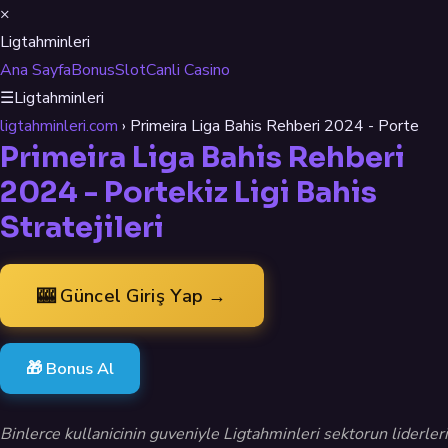
×
Ligtahminleri
Ana Sayfa
Bonus
Slot
Canli Casino
☰
Ligtahminleri
ligtahminleri.com
› Primeira Liga Bahis Rehberi 2024 - Porte
Primeira Liga Bahis Rehberi
2024 - Portekiz Ligi Bahis
Stratejileri
🎰 Güncel Giriş Yap →
🎁 Bonus Al
Binlerce kullanicinin guveniyle Ligtahminleri sektorun liderleri