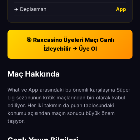
✈️ Deplasman
App
🎯 Raxcasino Üyeleri Maçı Canlı
İzleyebilir → Üye Ol
Maç Hakkında
What ve App arasındaki bu önemli karşılaşma Süper
Lig sezonunun kritik maçlarından biri olarak kabul
ediliyor. Her iki takımın da puan tablosundaki
konumu açısından maçın sonucu büyük önem
taşıyor.