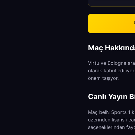
Maç Hakkınd
Virtu ve Bologna ara
olarak kabul ediliyo
önem taşıyor.
Canlı Yayın Bi
Maç beIN Sports 1 ka
üzerinden lisanslı ca
seçeneklerinden fayda