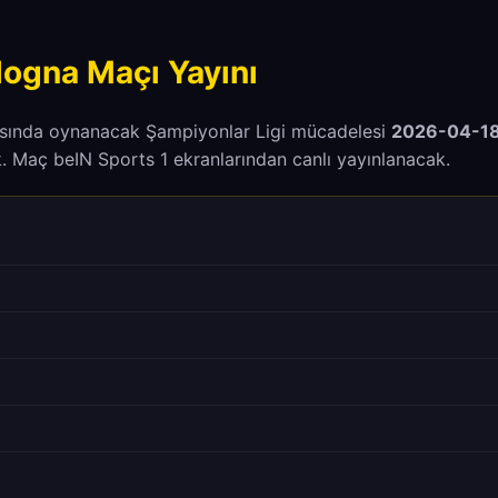
logna Maçı Yayını
rasında oynanacak Şampiyonlar Ligi mücadelesi
2026-04-1
. Maç beIN Sports 1 ekranlarından canlı yayınlanacak.