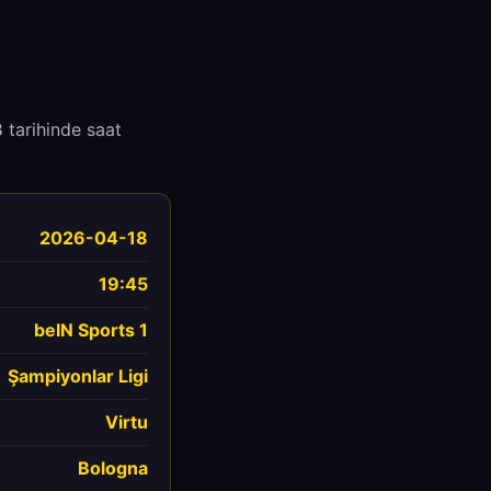
8
tarihinde saat
2026-04-18
19:45
beIN Sports 1
Şampiyonlar Ligi
Virtu
Bologna