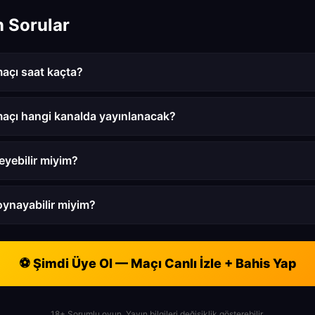
n Sorular
açı saat kaçta?
maçı hangi kanalda yayınlanacak?
leyebilir miyim?
oynayabilir miyim?
⚽ Şimdi Üye Ol — Maçı Canlı İzle + Bahis Yap
18+ Sorumlu oyun. Yayın bilgileri değişiklik gösterebilir.