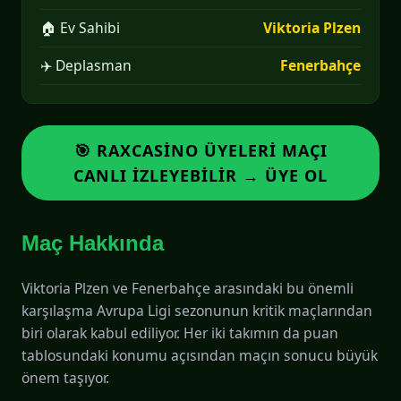
🏠 Ev Sahibi
Viktoria Plzen
✈️ Deplasman
Fenerbahçe
🎯 RAXCASINO ÜYELERI MAÇI
CANLI İZLEYEBILIR → ÜYE OL
Maç Hakkında
Viktoria Plzen ve Fenerbahçe arasındaki bu önemli
karşılaşma Avrupa Ligi sezonunun kritik maçlarından
biri olarak kabul ediliyor. Her iki takımın da puan
tablosundaki konumu açısından maçın sonucu büyük
önem taşıyor.