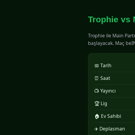
Trophie vs 
Trophie ile Main Par
başlayacak. Maç beIN
📅 Tarih
⏰ Saat
📺 Yayıncı
🏆 Lig
🏠 Ev Sahibi
✈️ Deplasman