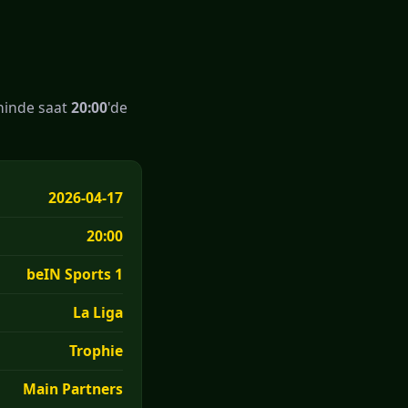
hinde saat
20:00
'de
2026-04-17
20:00
beIN Sports 1
La Liga
Trophie
Main Partners