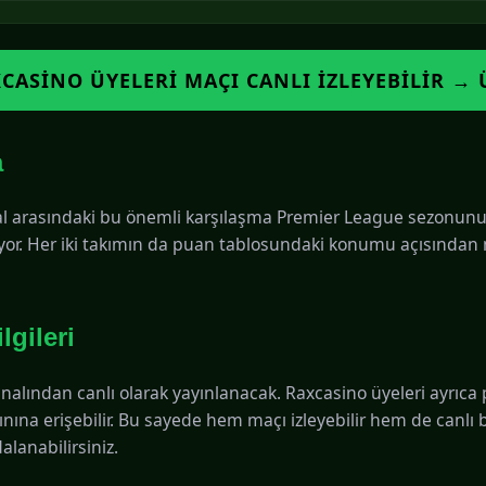
XCASINO ÜYELERI MAÇI CANLI İZLEYEBILIR → 
a
l arasındaki bu önemli karşılaşma Premier League sezonunun
iliyor. Her iki takımın da puan tablosundaki konumu açısınd
lgileri
nalından canlı olarak yayınlanacak. Raxcasino üyeleri ayrıca
yınına erişebilir. Bu sayede hem maçı izleyebilir hem de canlı 
lanabilirsiniz.