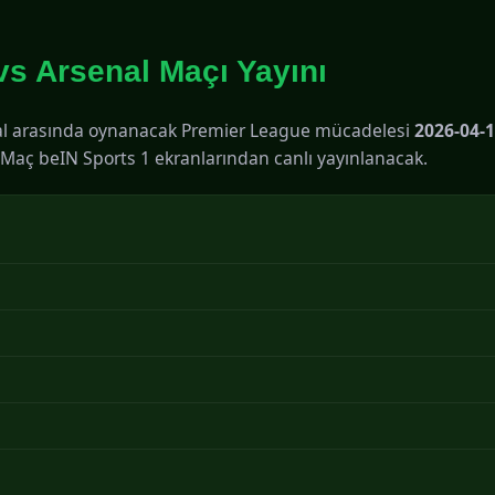
s Arsenal Maçı Yayını
al arasında oynanacak Premier League mücadelesi
2026-04-
 Maç beIN Sports 1 ekranlarından canlı yayınlanacak.