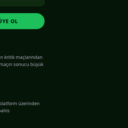
ÜYE OL
 kritik maçlarından
an maçın sonucu büyük
 platform üzerinden
bahis