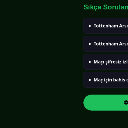
Sıkça Sorulan
Tottenham Arse
Tottenham Arse
Maçı şifresiz iz
Maç için bahis 
⚽