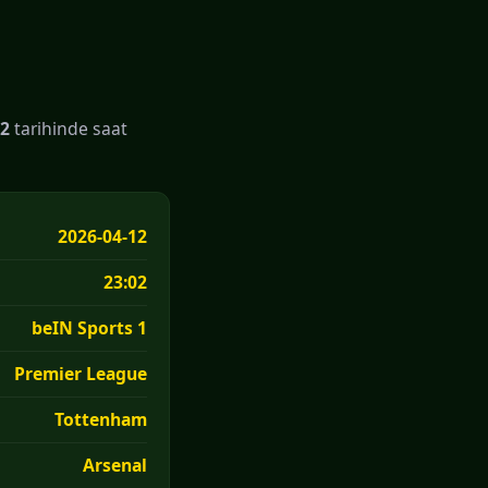
12
tarihinde saat
2026-04-12
23:02
beIN Sports 1
Premier League
Tottenham
Arsenal