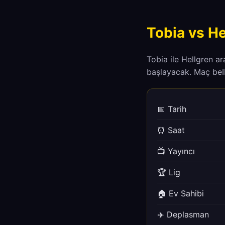
Tobia vs He
Tobia ile Hellgren 
başlayacak. Maç beIN
📅 Tarih
⏰ Saat
📺 Yayıncı
🏆 Lig
🏠 Ev Sahibi
✈️ Deplasman