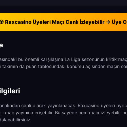
🎯 Raxcasino Üyeleri Maçı Canlı İzleyebilir → Üye O
a
asındaki bu önemli karşılaşma La Liga sezonunun kritik maçl
 iki takımın da puan tablosundaki konumu açısından maçın 
lgileri
nalından canlı olarak yayınlanacak. Raxcasino üyeleri ayrı
nlı maç yayınına erişebilir. Bu sayede hem maçı izleyebilir h
lanabilirsiniz.