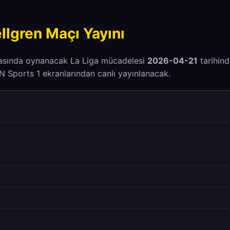
llgren Maçı Yayını
arasında oynanacak La Liga mücadelesi
2026-04-21
tarihin
 Sports 1 ekranlarından canlı yayınlanacak.