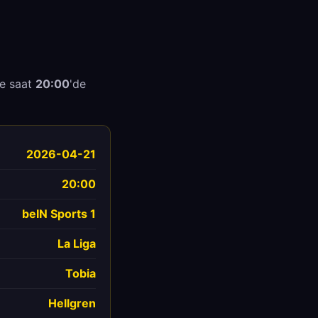
de saat
20:00
'de
2026-04-21
20:00
beIN Sports 1
La Liga
Tobia
Hellgren