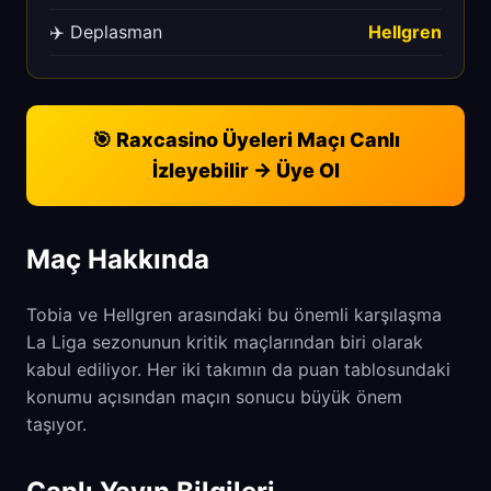
✈️ Deplasman
Hellgren
🎯 Raxcasino Üyeleri Maçı Canlı
İzleyebilir → Üye Ol
Maç Hakkında
Tobia ve Hellgren arasındaki bu önemli karşılaşma
La Liga sezonunun kritik maçlarından biri olarak
kabul ediliyor. Her iki takımın da puan tablosundaki
konumu açısından maçın sonucu büyük önem
taşıyor.