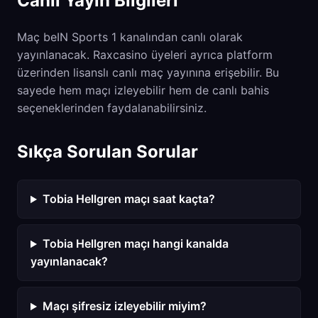
Canlı Yayın Bilgileri
Maç beIN Sports 1 kanalından canlı olarak
yayınlanacak. Raxcasino üyeleri ayrıca platform
üzerinden lisanslı canlı maç yayınına erişebilir. Bu
sayede hem maçı izleyebilir hem de canlı bahis
seçeneklerinden faydalanabilirsiniz.
Sıkça Sorulan Sorular
Tobia Hellgren maçı saat kaçta?
Tobia Hellgren maçı hangi kanalda
yayınlanacak?
Maçı şifresiz izleyebilir miyim?