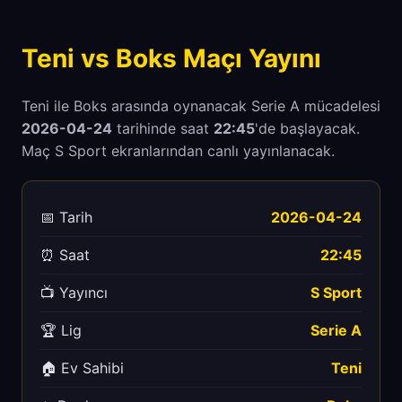
Teni vs Boks Maçı Yayını
Teni ile Boks arasında oynanacak Serie A mücadelesi
2026-04-24
tarihinde saat
22:45
'de başlayacak.
Maç S Sport ekranlarından canlı yayınlanacak.
📅 Tarih
2026-04-24
⏰ Saat
22:45
📺 Yayıncı
S Sport
🏆 Lig
Serie A
🏠 Ev Sahibi
Teni