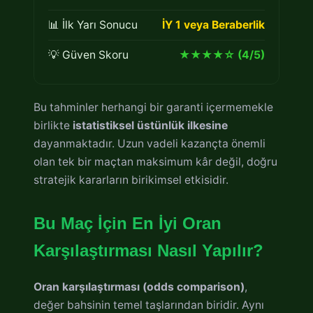
📊 İlk Yarı Sonucu
İY 1 veya Beraberlik
💡 Güven Skoru
★★★★☆ (4/5)
Bu tahminler herhangi bir garanti içermemekle
birlikte
istatistiksel üstünlük ilkesine
dayanmaktadır. Uzun vadeli kazançta önemli
olan tek bir maçtan maksimum kâr değil, doğru
stratejik kararların birikimsel etkisidir.
Bu Maç İçin En İyi Oran
Karşılaştırması Nasıl Yapılır?
Oran karşılaştırması (odds comparison)
,
değer bahsinin temel taşlarından biridir. Aynı