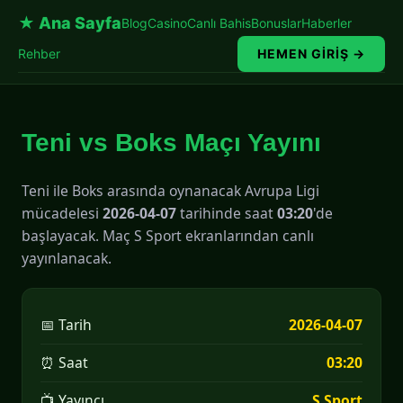
★ Ana Sayfa
Blog
Casino
Canlı Bahis
Bonuslar
Haberler
Rehber
HEMEN GIRIŞ →
Teni vs Boks Maçı Yayını
Teni ile Boks arasında oynanacak Avrupa Ligi
mücadelesi
2026-04-07
tarihinde saat
03:20
'de
başlayacak. Maç S Sport ekranlarından canlı
yayınlanacak.
📅 Tarih
2026-04-07
⏰ Saat
03:20
📺 Yayıncı
S Sport