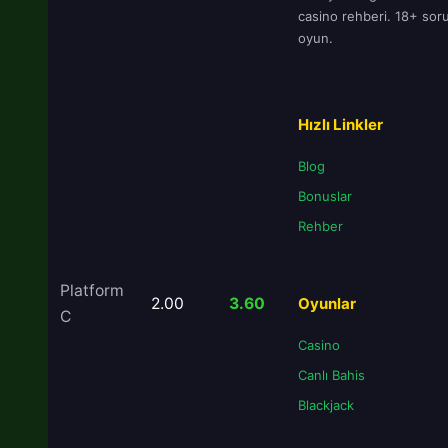
casino rehberi. 18+ sor
oyun.
Hızlı Linkler
Blog
Bonuslar
Rehber
Platform
Oyunlar
2.00
3.60
C
Casino
Canlı Bahis
Blackjack