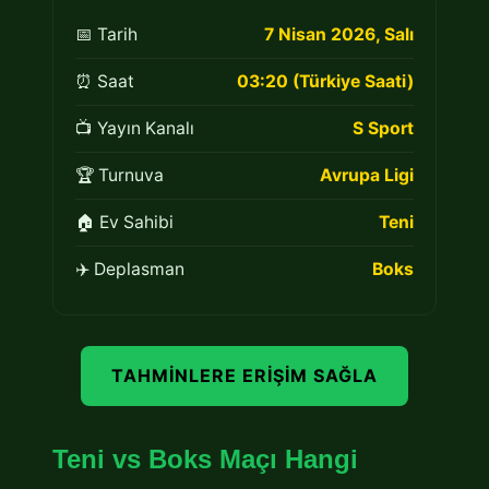
📅 Tarih
7 Nisan 2026, Salı
⏰ Saat
03:20 (Türkiye Saati)
📺 Yayın Kanalı
S Sport
🏆 Turnuva
Avrupa Ligi
🏠 Ev Sahibi
Teni
✈️ Deplasman
Boks
TAHMINLERE ERIŞIM SAĞLA
Teni vs Boks Maçı Hangi