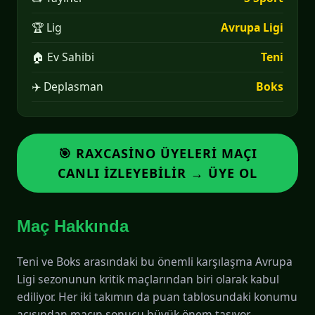
🏆 Lig
Avrupa Ligi
🏠 Ev Sahibi
Teni
✈️ Deplasman
Boks
🎯 RAXCASINO ÜYELERI MAÇI
CANLI İZLEYEBILIR → ÜYE OL
Maç Hakkında
Teni ve Boks arasındaki bu önemli karşılaşma Avrupa
Ligi sezonunun kritik maçlarından biri olarak kabul
ediliyor. Her iki takımın da puan tablosundaki konumu
açısından maçın sonucu büyük önem taşıyor.