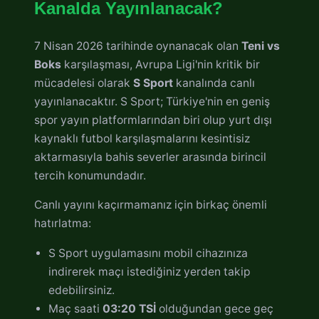
Kanalda Yayınlanacak?
7 Nisan 2026 tarihinde oynanacak olan
Teni vs
Boks
karşılaşması, Avrupa Ligi'nin kritik bir
mücadelesi olarak
S Sport
kanalında canlı
yayınlanacaktır. S Sport; Türkiye'nin en geniş
spor yayın platformlarından biri olup yurt dışı
kaynaklı futbol karşılaşmalarını kesintisiz
aktarmasıyla bahis severler arasında birincil
tercih konumundadır.
Canlı yayını kaçırmamanız için birkaç önemli
hatırlatma:
S Sport uygulamasını mobil cihazınıza
indirerek maçı istediğiniz yerden takip
edebilirsiniz.
Maç saati
03:20 TSİ
olduğundan gece geç