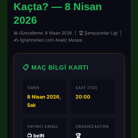
Kaçta? — 8 Nisan
2026
📅 Güncelleme: 8 Nisan 2026 | 🏆 Şampiyonlar Ligi |
✍️ ligtahminleri.com Analiz Masası
📋 MAÇ BILGI KARTI
TARIH
SAAT (TSİ)
8 Nisan 2026,
20:00
Salı
YAYINCI KANAL
ORGANIZASYON
📺 beIN
🏆