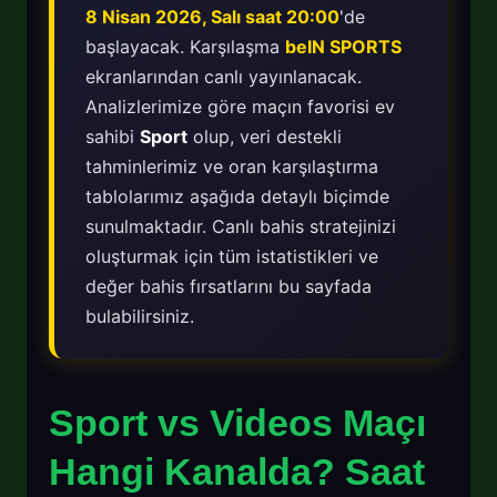
8 Nisan 2026, Salı saat 20:00
'de
başlayacak. Karşılaşma
beIN SPORTS
ekranlarından canlı yayınlanacak.
Analizlerimize göre maçın favorisi ev
sahibi
Sport
olup, veri destekli
tahminlerimiz ve oran karşılaştırma
tablolarımız aşağıda detaylı biçimde
sunulmaktadır. Canlı bahis stratejinizi
oluşturmak için tüm istatistikleri ve
değer bahis fırsatlarını bu sayfada
bulabilirsiniz.
Sport vs Videos Maçı
Hangi Kanalda? Saat