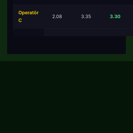
Operatör
2.08
3.35
3.30
C