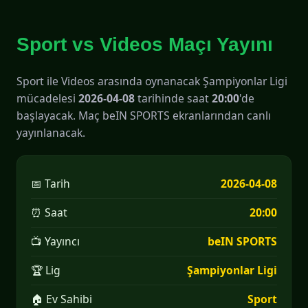
Sport vs Videos Maçı Yayını
Sport ile Videos arasında oynanacak Şampiyonlar Ligi
mücadelesi
2026-04-08
tarihinde saat
20:00
'de
başlayacak. Maç beIN SPORTS ekranlarından canlı
yayınlanacak.
📅 Tarih
2026-04-08
⏰ Saat
20:00
📺 Yayıncı
beIN SPORTS
🏆 Lig
Şampiyonlar Ligi
🏠 Ev Sahibi
Sport