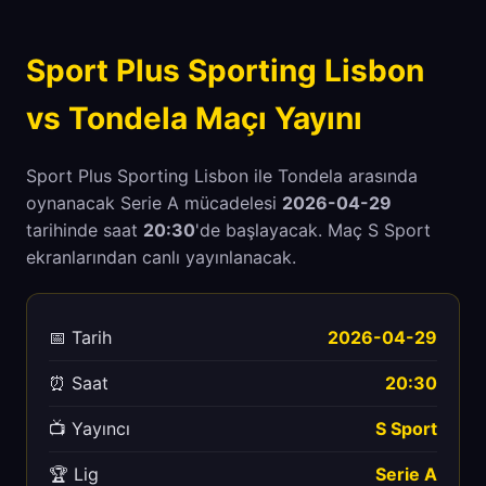
Sport Plus Sporting Lisbon
vs Tondela Maçı Yayını
Sport Plus Sporting Lisbon ile Tondela arasında
oynanacak Serie A mücadelesi
2026-04-29
tarihinde saat
20:30
'de başlayacak. Maç S Sport
ekranlarından canlı yayınlanacak.
📅 Tarih
2026-04-29
⏰ Saat
20:30
📺 Yayıncı
S Sport
🏆 Lig
Serie A