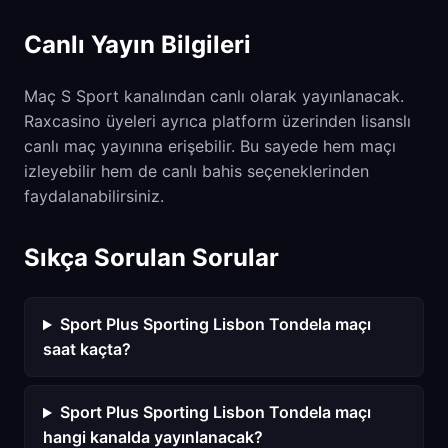
Canlı Yayın Bilgileri
Maç S Sport kanalından canlı olarak yayınlanacak.
Raxcasino üyeleri ayrıca platform üzerinden lisanslı
canlı maç yayınına erişebilir. Bu sayede hem maçı
izleyebilir hem de canlı bahis seçeneklerinden
faydalanabilirsiniz.
Sıkça Sorulan Sorular
Sport Plus Sporting Lisbon Tondela maçı
saat kaçta?
Sport Plus Sporting Lisbon Tondela maçı
hangi kanalda yayınlanacak?