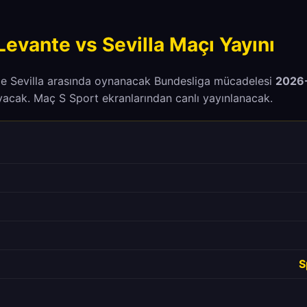
Levante vs Sevilla Maçı Yayını
ile Sevilla arasında oynanacak Bundesliga mücadelesi
2026
yacak. Maç S Sport ekranlarından canlı yayınlanacak.
S