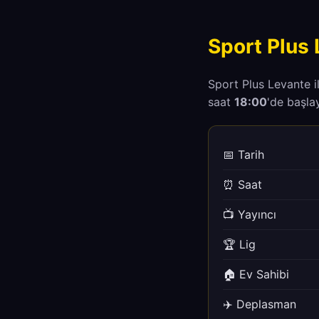
Sport Plus 
Sport Plus Levante 
saat
18:00
'de başla
📅 Tarih
⏰ Saat
📺 Yayıncı
🏆 Lig
🏠 Ev Sahibi
✈️ Deplasman