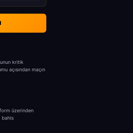
l
unun kritik
numu açısından maçın
tform üzerinden
ı bahis