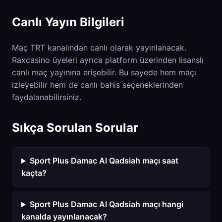
Canlı Yayın Bilgileri
Maç TRT kanalından canlı olarak yayınlanacak.
Raxcasino üyeleri ayrıca platform üzerinden lisanslı
canlı maç yayınına erişebilir. Bu sayede hem maçı
izleyebilir hem de canlı bahis seçeneklerinden
faydalanabilirsiniz.
Sıkça Sorulan Sorular
Sport Plus Damac Al Qadsiah maçı saat
kaçta?
Sport Plus Damac Al Qadsiah maçı hangi
kanalda yayınlanacak?