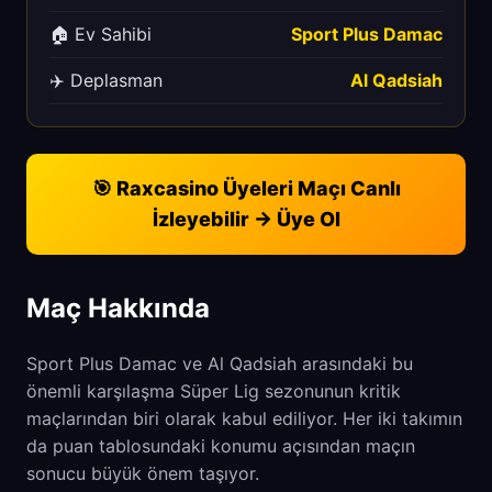
🏠 Ev Sahibi
Sport Plus Damac
✈️ Deplasman
Al Qadsiah
🎯 Raxcasino Üyeleri Maçı Canlı
İzleyebilir → Üye Ol
Maç Hakkında
Sport Plus Damac ve Al Qadsiah arasındaki bu
önemli karşılaşma Süper Lig sezonunun kritik
maçlarından biri olarak kabul ediliyor. Her iki takımın
da puan tablosundaki konumu açısından maçın
sonucu büyük önem taşıyor.