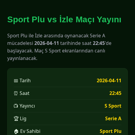
Sport Plu vs İzle Maçı Yayını
Sport Plu ile İzle arasında oynanacak Serie A
mücadelesi
2026-04-11
tarihinde saat
22:45
'de
başlayacak. Maç S Sport ekranlarından canlı
yayınlanacak.
📅 Tarih
2026-04-11
⏰ Saat
22:45
📺 Yayıncı
S Sport
🏆 Lig
Serie A
🏠 Ev Sahibi
Sport Plu