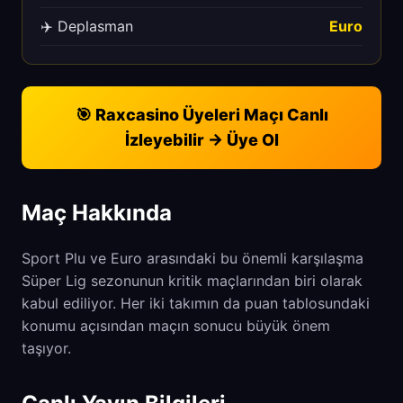
✈️ Deplasman
Euro
🎯 Raxcasino Üyeleri Maçı Canlı
İzleyebilir → Üye Ol
Maç Hakkında
Sport Plu ve Euro arasındaki bu önemli karşılaşma
Süper Lig sezonunun kritik maçlarından biri olarak
kabul ediliyor. Her iki takımın da puan tablosundaki
konumu açısından maçın sonucu büyük önem
taşıyor.