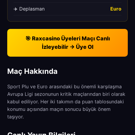
✈️ Deplasman
Euro
🎯 Raxcasino Üyeleri Maçı Canlı
İzleyebilir → Üye Ol
Maç Hakkında
Sport Plu ve Euro arasındaki bu önemli karşılaşma
Avrupa Ligi sezonunun kritik maçlarından biri olarak
kabul ediliyor. Her iki takımın da puan tablosundaki
konumu açısından maçın sonucu büyük önem
taşıyor.