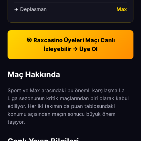
✈️ Deplasman
Max
🎯 Raxcasino Üyeleri Maçı Canlı
İzleyebilir → Üye Ol
Maç Hakkında
Sport ve Max arasındaki bu önemli karşılaşma La
Liga sezonunun kritik maçlarından biri olarak kabul
ediliyor. Her iki takımın da puan tablosundaki
konumu açısından maçın sonucu büyük önem
taşıyor.