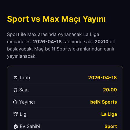
Sport vs Max Maçı Yayını
Sport ile Max arasında oynanacak La Liga
mücadelesi
2026-04-18
tarihinde saat
20:00
'de
başlayacak. Maç beIN Sports ekranlarından canlı
yayınlanacak.
📅 Tarih
2026-04-18
⏰ Saat
20:00
📺 Yayıncı
beIN Sports
🏆 Lig
La Liga
🏠 Ev Sahibi
Sport