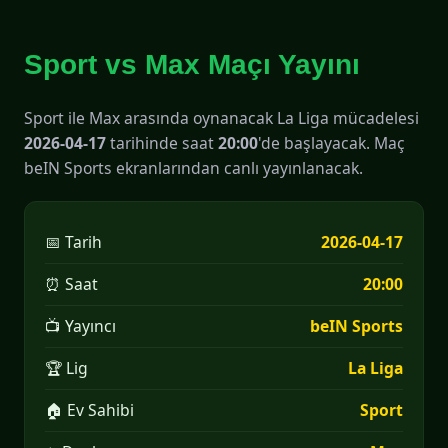
Sport vs Max Maçı Yayını
Sport ile Max arasında oynanacak La Liga mücadelesi
2026-04-17
tarihinde saat
20:00
'de başlayacak. Maç
beIN Sports ekranlarından canlı yayınlanacak.
📅 Tarih
2026-04-17
⏰ Saat
20:00
📺 Yayıncı
beIN Sports
🏆 Lig
La Liga
🏠 Ev Sahibi
Sport