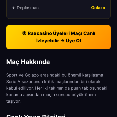
✈️ Deplasman
Golazo
🎯 Raxcasino Üyeleri Maçı Canlı
İzleyebilir → Üye Ol
Maç Hakkında
Sport ve Golazo arasındaki bu önemli karşılaşma
Serie A sezonunun kritik maçlarından biri olarak
kabul ediliyor. Her iki takımın da puan tablosundaki
konumu açısından maçın sonucu büyük önem
taşıyor.