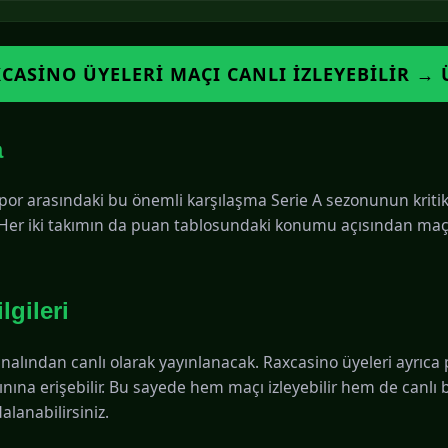
XCASINO ÜYELERI MAÇI CANLI İZLEYEBILIR → 
a
por arasındaki bu önemli karşılaşma Serie A sezonunun kritik
r. Her iki takımın da puan tablosundaki konumu açısından m
lgileri
nalından canlı olarak yayınlanacak. Raxcasino üyeleri ayrıca
yınına erişebilir. Bu sayede hem maçı izleyebilir hem de canlı 
lanabilirsiniz.