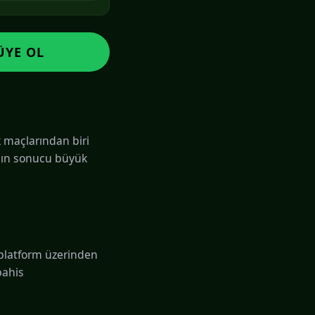
ÜYE OL
 maçlarından biri
açın sonucu büyük
 platform üzerinden
bahis