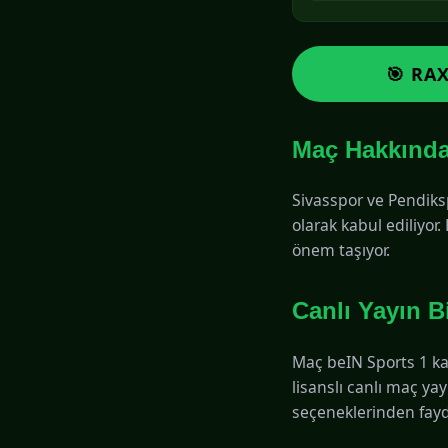
🎯 RA
Maç Hakkınd
Sivasspor ve Pendiks
olarak kabul ediliyo
önem taşıyor.
Canlı Yayın Bi
Maç beIN Sports 1 ka
lisanslı canlı maç ya
seçeneklerinden fayda