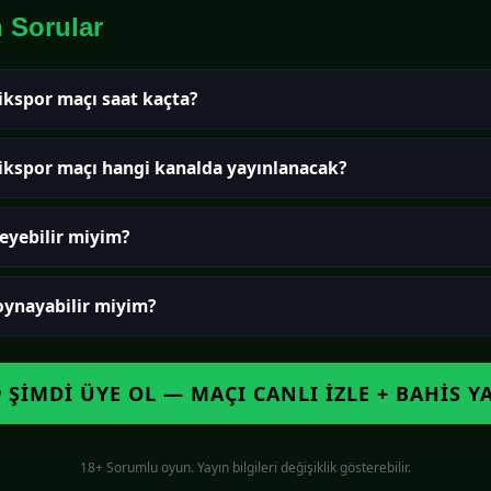
 Sorular
ikspor maçı saat kaçta?
ikspor maçı hangi kanalda yayınlanacak?
leyebilir miyim?
oynayabilir miyim?
 ŞIMDI ÜYE OL — MAÇI CANLI İZLE + BAHIS Y
18+ Sorumlu oyun. Yayın bilgileri değişiklik gösterebilir.