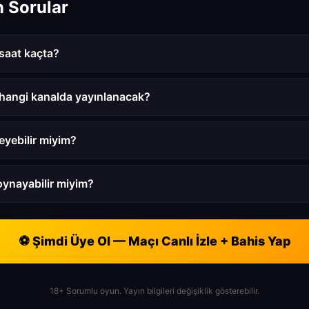
n Sorular
 saat kaçta?
ı hangi kanalda yayınlanacak?
leyebilir miyim?
oynayabilir miyim?
⚽ Şimdi Üye Ol — Maçı Canlı İzle + Bahis Yap
18+ Sorumlu oyun. Yayın bilgileri değişiklik gösterebilir.