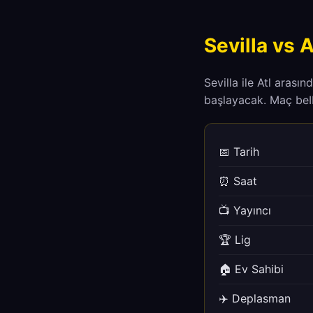
Sevilla vs A
Sevilla ile Atl aras
başlayacak. Maç beIN
📅 Tarih
⏰ Saat
📺 Yayıncı
🏆 Lig
🏠 Ev Sahibi
✈️ Deplasman