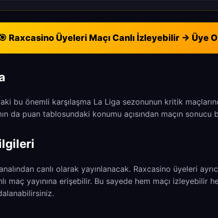
🎯 Raxcasino Üyeleri Maçı Canlı İzleyebilir → Üye O
a
ndaki bu önemli karşılaşma La Liga sezonunun kritik maçların
akımın da puan tablosundaki konumu açısından maçın sonucu 
lgileri
nalından canlı olarak yayınlanacak. Raxcasino üyeleri ayrı
nlı maç yayınına erişebilir. Bu sayede hem maçı izleyebilir h
lanabilirsiniz.