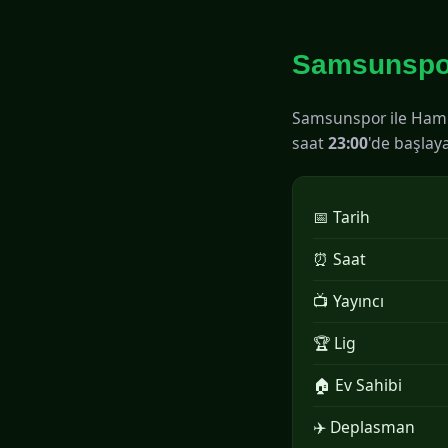
Samsunspor
Samsunspor ile Hamr
saat
23:00
'de başlay
📅 Tarih
⏰ Saat
📺 Yayıncı
🏆 Lig
🏠 Ev Sahibi
✈️ Deplasman