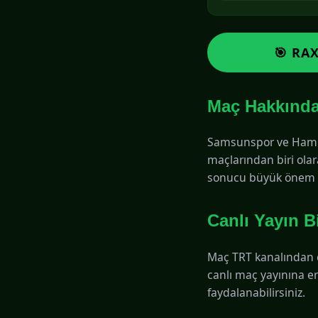
🎯 RA
Maç Hakkınd
Samsunspor ve Hamru
maçlarından biri ola
sonucu büyük önem t
Canlı Yayın Bi
Maç TRT kanalından ca
canlı maç yayınına er
faydalanabilirsiniz.