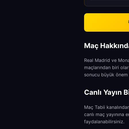
Maç Hakkınd
Real Madrid ve Mona
maçlarından biri ola
sonucu büyük önem t
Canlı Yayın Bi
Maç Tabii kanalından
canlı maç yayınına e
faydalanabilirsiniz.