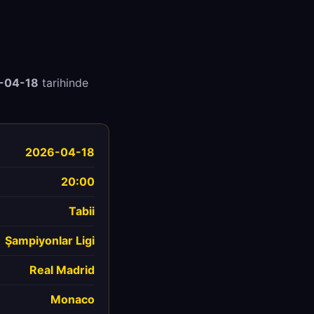
-04-18
tarihinde
2026-04-18
20:00
Tabii
Şampiyonlar Ligi
Real Madrid
Monaco