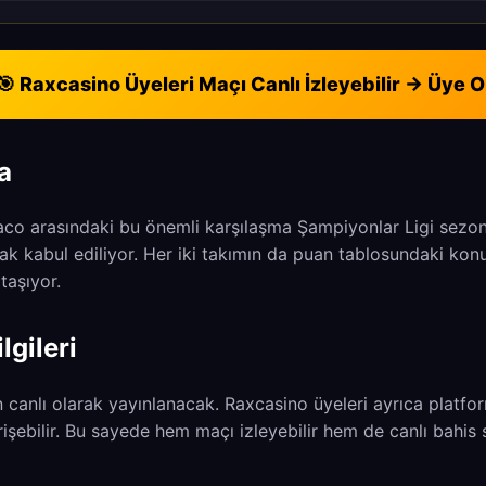
🎯 Raxcasino Üyeleri Maçı Canlı İzleyebilir → Üye O
a
co arasındaki bu önemli karşılaşma Şampiyonlar Ligi sezon
rak kabul ediliyor. Her iki takımın da puan tablosundaki ko
aşıyor.
lgileri
 canlı olarak yayınlanacak. Raxcasino üyeleri ayrıca platfor
rişebilir. Bu sayede hem maçı izleyebilir hem de canlı bahis