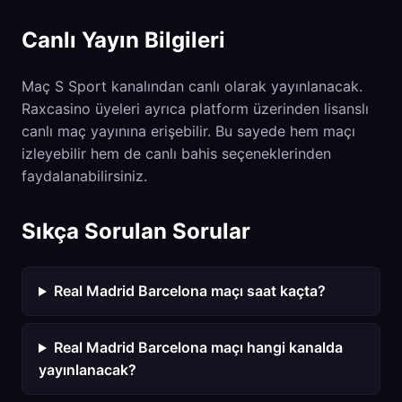
Canlı Yayın Bilgileri
Maç S Sport kanalından canlı olarak yayınlanacak.
Raxcasino üyeleri ayrıca platform üzerinden lisanslı
canlı maç yayınına erişebilir. Bu sayede hem maçı
izleyebilir hem de canlı bahis seçeneklerinden
faydalanabilirsiniz.
Sıkça Sorulan Sorular
Real Madrid Barcelona maçı saat kaçta?
Real Madrid Barcelona maçı hangi kanalda
yayınlanacak?