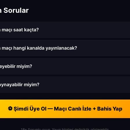
n Sorular
a maçı saat kaçta?
a maçı hangi kanalda yayınlanacak?
leyebilir miyim?
oynayabilir miyim?
⚽ Şimdi Üye Ol — Maçı Canlı İzle + Bahis Yap
18+ Sorumlu oyun. Yayın bilgileri değişiklik gösterebilir.