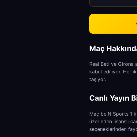
Maç Hakkınd
Real Beti ve Girona 
kabul ediliyor. Her
taşıyor.
Canlı Yayın Bi
Maç beIN Sports 1 ka
üzerinden lisanslı ca
seçeneklerinden fayda