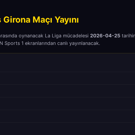
s Girona Maçı Yayını
a arasında oynanacak La Liga mücadelesi
2026-04-25
tarihi
 Sports 1 ekranlarından canlı yayınlanacak.