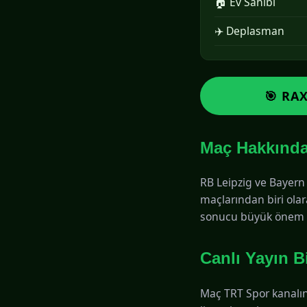
🏠 Ev Sahibi
✈️ Deplasman
🎯 RA
Maç Hakkınd
RB Leipzig ve Bayern
maçlarından biri ola
sonucu büyük önem t
Canlı Yayın Bi
Maç TRT Spor kanalın