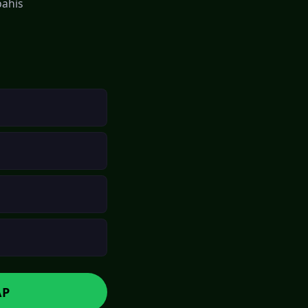
bahis
AP