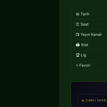
📅 Tarih
⏰ Saat
📺 Yayın Kanalı
🏟️ Stat
🏆 Lig
⭐ Favorí
📊 CANLI SKOR