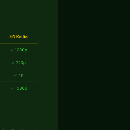
HD Kalite
✓ 1080p
✓ 720p
✓ 4K
✓ 1080p