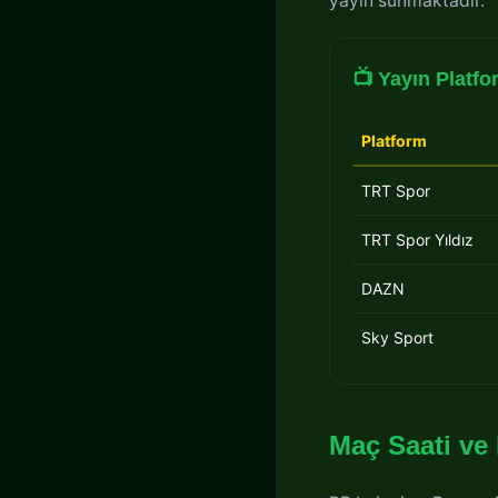
yayın sunmaktadır.
📺 Yayın Platfo
Platform
TRT Spor
TRT Spor Yıldız
DAZN
Sky Sport
Maç Saati ve