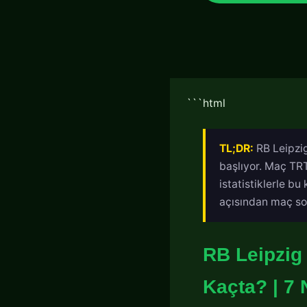
```html
TL;DR:
RB Leipzi
başlıyor. Maç TR
istatistiklerle bu
açısından maç son
RB Leipzig
Kaçta? | 7 