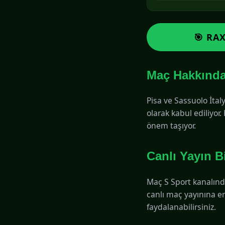
🎯 RA
Maç Hakkınd
Pisa ve Sassuolo İtal
olarak kabul ediliyo
önem taşıyor.
Canlı Yayın Bi
Maç S Sport kanalında
canlı maç yayınına er
faydalanabilirsiniz.