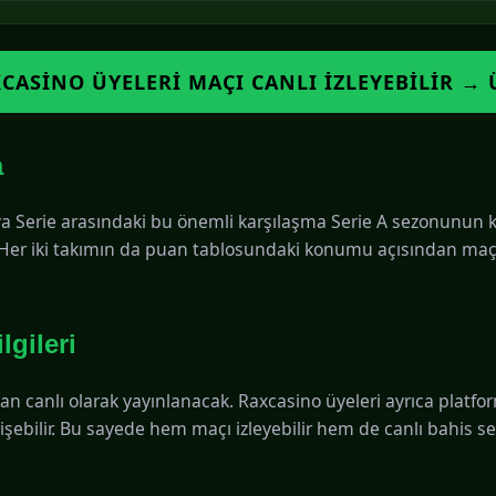
XCASINO ÜYELERI MAÇI CANLI İZLEYEBILIR → 
a
ya Serie arasındaki bu önemli karşılaşma Serie A sezonunun k
r. Her iki takımın da puan tablosundaki konumu açısından m
lgileri
n canlı olarak yayınlanacak. Raxcasino üyeleri ayrıca platfor
işebilir. Bu sayede hem maçı izleyebilir hem de canlı bahis 