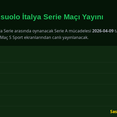
suolo İtalya Serie Maçı Yayını
alya Serie arasında oynanacak Serie A mücadelesi
2026-04-09
t
 Maç S Sport ekranlarından canlı yayınlanacak.
Sas