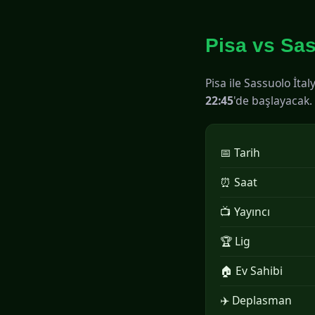
Pisa vs Sas
Pisa ile Sassuolo İt
22:45
'de başlayacak.
📅 Tarih
⏰ Saat
📺 Yayıncı
🏆 Lig
🏠 Ev Sahibi
✈️ Deplasman