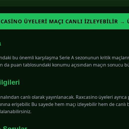
XCASINO ÜYELERI MAÇI CANLI İZLEYEBILIR → 
a
ndaki bu önemli karşılaşma Serie A sezonunun kritik maçların
kımın da puan tablosundaki konumu açısından maçın sonucu b
lgileri
nalından canlı olarak yayınlanacak. Raxcasino üyeleri ayrıca
yınına erişebilir. Bu sayede hem maçı izleyebilir hem de canlı 
lanabilirsiniz.
 Sorular