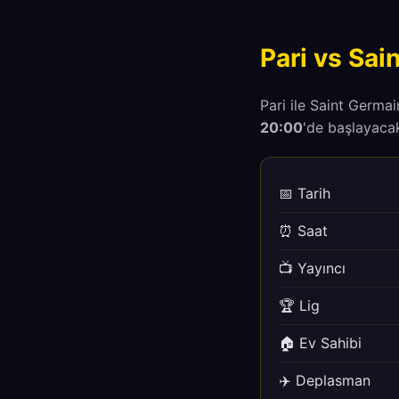
Pari vs Sai
Pari ile Saint Germ
20:00
'de başlayacak
📅 Tarih
⏰ Saat
📺 Yayıncı
🏆 Lig
🏠 Ev Sahibi
✈️ Deplasman