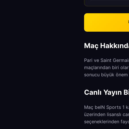
Maç Hakkınd
Pari ve Saint Germai
maçlarından biri ola
sonucu büyük önem t
Canlı Yayın Bi
Maç beIN Sports 1 ka
üzerinden lisanslı ca
seçeneklerinden fayda