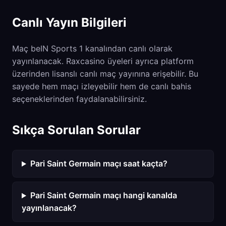
Canlı Yayın Bilgileri
Maç beIN Sports 1 kanalından canlı olarak
yayınlanacak. Raxcasino üyeleri ayrıca platform
üzerinden lisanslı canlı maç yayınına erişebilir. Bu
sayede hem maçı izleyebilir hem de canlı bahis
seçeneklerinden faydalanabilirsiniz.
Sıkça Sorulan Sorular
Pari Saint Germain maçı saat kaçta?
Pari Saint Germain maçı hangi kanalda
yayınlanacak?