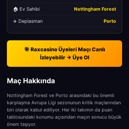
🏠 Ev Sahibi
Nottingham Forest
✈️ Deplasman
Porto
🎯 Raxcasino Üyeleri Maçı Canlı
İzleyebilir → Üye Ol
Maç Hakkında
Nottingham Forest ve Porto arasındaki bu önemli
karşılaşma Avrupa Ligi sezonunun kritik maçlarından
biri olarak kabul ediliyor. Her iki takımın da puan
tablosundaki konumu açısından maçın sonucu büyük
önem taşıyor.