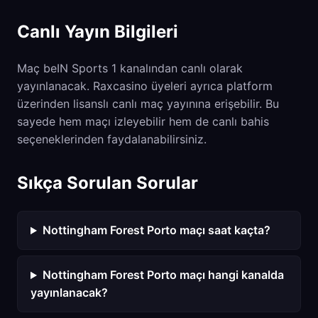
Canlı Yayın Bilgileri
Maç beIN Sports 1 kanalından canlı olarak
yayınlanacak. Raxcasino üyeleri ayrıca platform
üzerinden lisanslı canlı maç yayınına erişebilir. Bu
sayede hem maçı izleyebilir hem de canlı bahis
seçeneklerinden faydalanabilirsiniz.
Sıkça Sorulan Sorular
Nottingham Forest Porto maçı saat kaçta?
Nottingham Forest Porto maçı hangi kanalda
yayınlanacak?