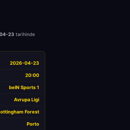
04-23
tarihinde
2026-04-23
20:00
beIN Sports 1
Avrupa Ligi
ottingham Forest
Porto