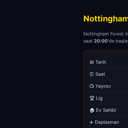
Nottingham 
Nottingham Forest i
saat
20:00
'de başla
📅 Tarih
⏰ Saat
📺 Yayıncı
🏆 Lig
🏠 Ev Sahibi
✈️ Deplasman