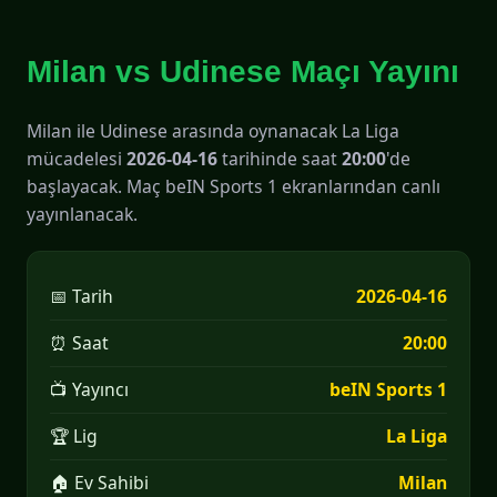
Milan vs Udinese Maçı Yayını
Milan ile Udinese arasında oynanacak La Liga
mücadelesi
2026-04-16
tarihinde saat
20:00
'de
başlayacak. Maç beIN Sports 1 ekranlarından canlı
yayınlanacak.
📅 Tarih
2026-04-16
⏰ Saat
20:00
📺 Yayıncı
beIN Sports 1
🏆 Lig
La Liga
🏠 Ev Sahibi
Milan