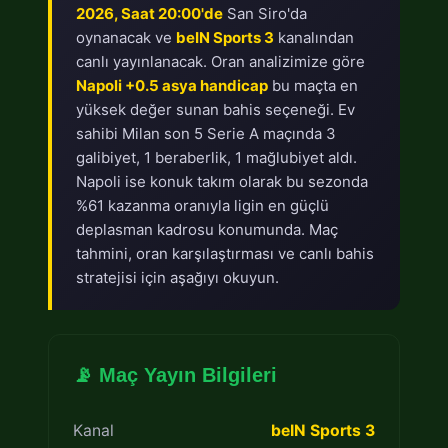
2026, Saat 20:00'de
San Siro'da
oynanacak ve
beIN Sports 3
kanalından
canlı yayınlanacak. Oran analizimize göre
Napoli +0.5 asya handicap
bu maçta en
yüksek değer sunan bahis seçeneği. Ev
sahibi Milan son 5 Serie A maçında 3
galibiyet, 1 beraberlik, 1 mağlubiyet aldı.
Napoli ise konuk takım olarak bu sezonda
%61 kazanma oranıyla ligin en güçlü
deplasman kadrosu konumunda. Maç
tahmini, oran karşılaştırması ve canlı bahis
stratejisi için aşağıyı okuyun.
📡 Maç Yayın Bilgileri
Kanal
beIN Sports 3