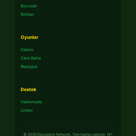
Bonuslar
Rehber
Oyunlar
Casino
Canlı Bahis
Blackjack
Destek
Hakkımızda
Linkler
© 2026 Raxcasino Network. Tüm hakları saklıdır. 18+