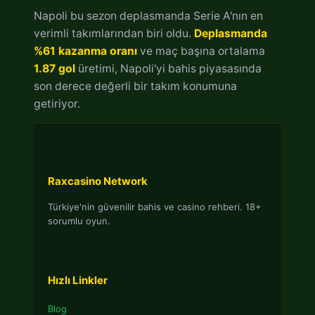
Napoli bu sezon deplasmanda Serie A'nın en
verimli takımlarından biri oldu.
Deplasmanda
%61 kazanma oranı
ve maç başına ortalama
1.87 gol
üretimi, Napoli'yi bahis piyasasında
son derece değerli bir takım konumuna
getiriyor.
Raxcasino Network
Türkiye'nin güvenilir bahis ve casino rehberi. 18+
sorumlu oyun.
Hızlı Linkler
Blog