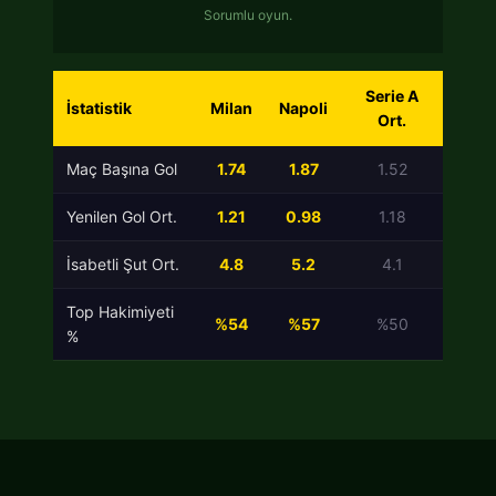
Sorumlu oyun.
Serie A
İstatistik
Milan
Napoli
Ort.
Maç Başına Gol
1.74
1.87
1.52
Yenilen Gol Ort.
1.21
0.98
1.18
İsabetli Şut Ort.
4.8
5.2
4.1
Top Hakimiyeti
%54
%57
%50
%