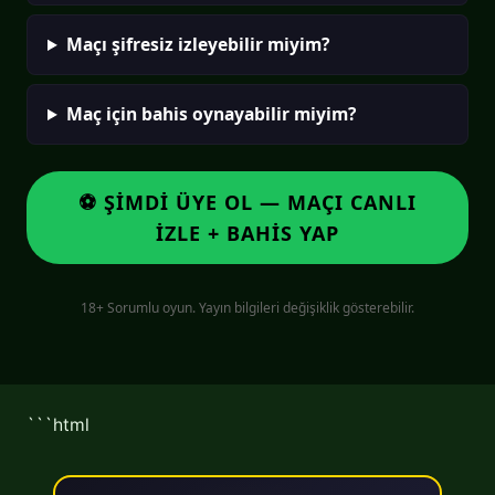
Maçı şifresiz izleyebilir miyim?
Maç için bahis oynayabilir miyim?
⚽ ŞIMDI ÜYE OL — MAÇI CANLI
İZLE + BAHIS YAP
18+ Sorumlu oyun. Yayın bilgileri değişiklik gösterebilir.
```html