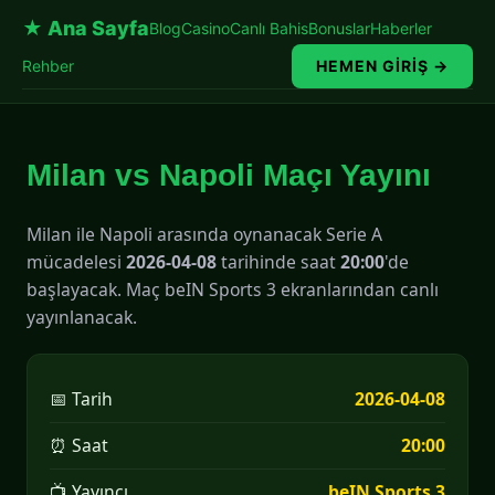
★ Ana Sayfa
Blog
Casino
Canlı Bahis
Bonuslar
Haberler
Rehber
HEMEN GIRIŞ →
Milan vs Napoli Maçı Yayını
Milan ile Napoli arasında oynanacak Serie A
mücadelesi
2026-04-08
tarihinde saat
20:00
'de
başlayacak. Maç beIN Sports 3 ekranlarından canlı
yayınlanacak.
📅 Tarih
2026-04-08
⏰ Saat
20:00
📺 Yayıncı
beIN Sports 3