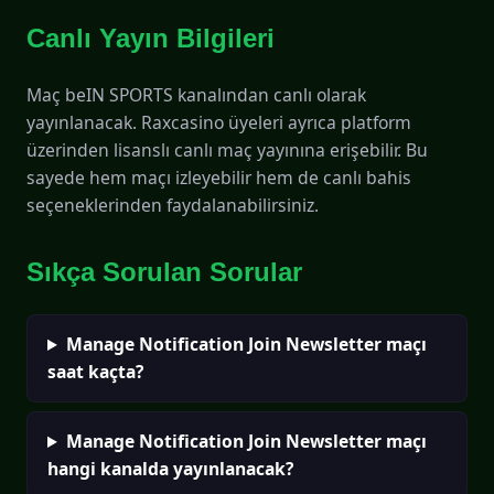
Canlı Yayın Bilgileri
Maç beIN SPORTS kanalından canlı olarak
yayınlanacak. Raxcasino üyeleri ayrıca platform
üzerinden lisanslı canlı maç yayınına erişebilir. Bu
sayede hem maçı izleyebilir hem de canlı bahis
seçeneklerinden faydalanabilirsiniz.
Sıkça Sorulan Sorular
Manage Notification Join Newsletter maçı
saat kaçta?
Manage Notification Join Newsletter maçı
hangi kanalda yayınlanacak?