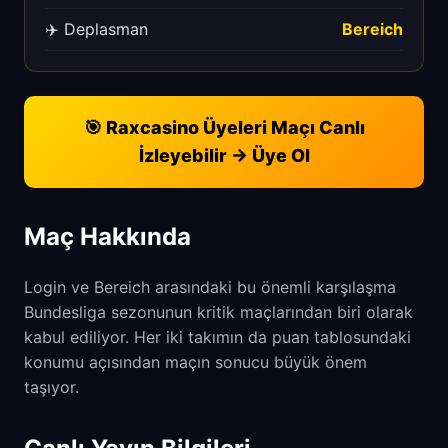
✈️ Deplasman
Bereich
🎯 Raxcasino Üyeleri Maçı Canlı
İzleyebilir → Üye Ol
Maç Hakkında
Login ve Bereich arasındaki bu önemli karşılaşma
Bundesliga sezonunun kritik maçlarından biri olarak
kabul ediliyor. Her iki takımın da puan tablosundaki
konumu açısından maçın sonucu büyük önem
taşıyor.