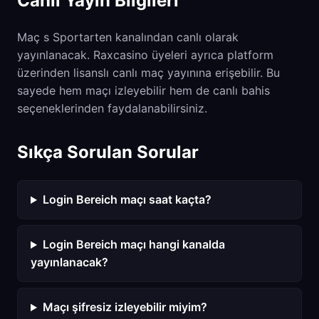
Canlı Yayın Bilgileri
Maç s Sportarten kanalından canlı olarak
yayınlanacak. Raxcasino üyeleri ayrıca platform
üzerinden lisanslı canlı maç yayınına erişebilir. Bu
sayede hem maçı izleyebilir hem de canlı bahis
seçeneklerinden faydalanabilirsiniz.
Sıkça Sorulan Sorular
Login Bereich maçı saat kaçta?
Login Bereich maçı hangi kanalda
yayınlanacak?
Maçı şifresiz izleyebilir miyim?