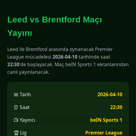
Leed vs Brentford Maçı
Yayını
Leed ile Brentford arasında oynanacak Premier
League mücadelesi
2026-04-10
tarihinde saat
22:30
'de başlayacak. Maç beIN Sports 1 ekranlarından
canlı yayınlanacak.
📅 Tarih
2026-04-10
⏰ Saat
22:30
📺 Yayıncı
beIN Sports 1
🏆 Lig
Premier League