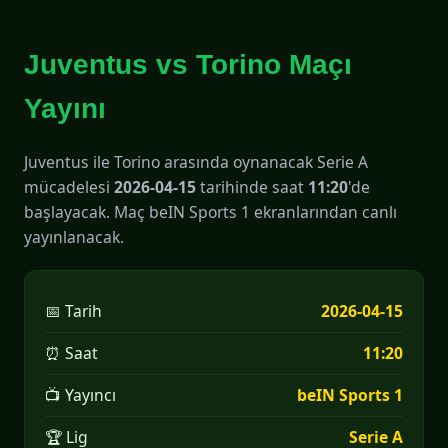
Juventus vs Torino Maçı
Yayını
Juventus ile Torino arasında oynanacak Serie A
mücadelesi
2026-04-15
tarihinde saat
11:20
'de
başlayacak. Maç beIN Sports 1 ekranlarından canlı
yayınlanacak.
📅 Tarih
2026-04-15
⏰ Saat
11:20
📺 Yayıncı
beIN Sports 1
🏆 Lig
Serie A