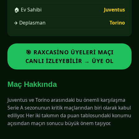
🏠 Ev Sahibi
Juventus
✈️ Deplasman
Torino
🎯 RAXCASINO ÜYELERI MAÇI
CANLI İZLEYEBILIR → ÜYE OL
Maç Hakkında
Juventus ve Torino arasındaki bu önemli karşılaşma
Serie A sezonunun kritik maçlarından biri olarak kabul
ediliyor. Her iki takımın da puan tablosundaki konumu
açısından maçın sonucu büyük önem taşıyor.