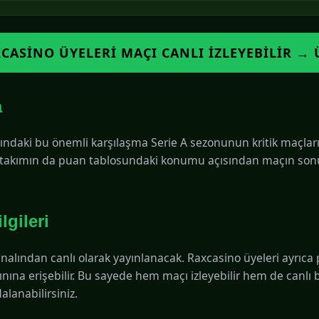
XCASINO ÜYELERI MAÇI CANLI İZLEYEBILIR → 
a
sındaki bu önemli karşılaşma Serie A sezonunun kritik maçları
 iki takımın da puan tablosundaki konumu açısından maçın s
lgileri
nalından canlı olarak yayınlanacak. Raxcasino üyeleri ayrıca
yınına erişebilir. Bu sayede hem maçı izleyebilir hem de canlı 
lanabilirsiniz.