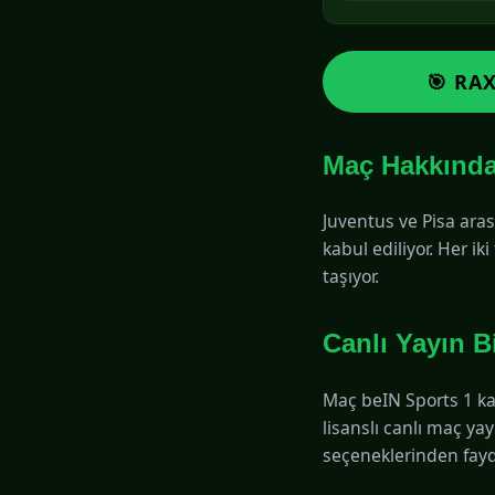
🎯 RA
Maç Hakkınd
Juventus ve Pisa ara
kabul ediliyor. Her
taşıyor.
Canlı Yayın Bi
Maç beIN Sports 1 ka
lisanslı canlı maç ya
seçeneklerinden fayda