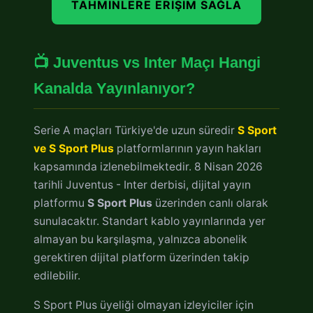
TAHMINLERE ERIŞIM SAĞLA
📺 Juventus vs Inter Maçı Hangi
Kanalda Yayınlanıyor?
Serie A maçları Türkiye'de uzun süredir
S Sport
ve S Sport Plus
platformlarının yayın hakları
kapsamında izlenebilmektedir. 8 Nisan 2026
tarihli Juventus - Inter derbisi, dijital yayın
platformu
S Sport Plus
üzerinden canlı olarak
sunulacaktır. Standart kablo yayınlarında yer
almayan bu karşılaşma, yalnızca abonelik
gerektiren dijital platform üzerinden takip
edilebilir.
S Sport Plus üyeliği olmayan izleyiciler için