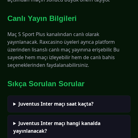
Canlı Yayın Bilgileri
Maç S Sport Plus kanalından canlı olarak
yayınlanacak. Raxcasino üyeleri ayrıca platform
üzerinden lisanslı canlı maç yayınına erişebilir. Bu
sayede hem maçı izleyebilir hem de canlı bahis
seçeneklerinden faydalanabilirsiniz.
Sıkça Sorulan Sorular
Juventus Inter maçı saat kaçta?
Juventus Inter maçı hangi kanalda
yayınlanacak?