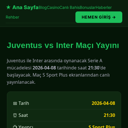
★ Ana Sayfa
Blog
Casino
Canlı Bahis
Bonuslar
Haberler
Rehber
HEMEN GIRIŞ →
Juventus vs Inter Maçı Yayını
Juventus ile Inter arasında oynanacak Serie A
mücadelesi
2026-04-08
tarihinde saat
21:30
'de
başlayacak. Maç S Sport Plus ekranlarından canlı
yayınlanacak.
📅 Tarih
2026-04-08
⏰ Saat
21:30
📺 Yayıncı
S Sport Plus