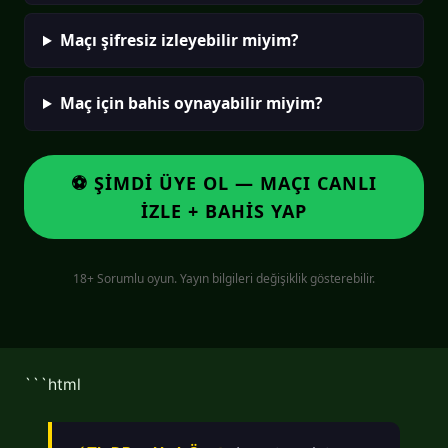
Maçı şifresiz izleyebilir miyim?
Maç için bahis oynayabilir miyim?
⚽ ŞIMDI ÜYE OL — MAÇI CANLI
İZLE + BAHIS YAP
18+ Sorumlu oyun. Yayın bilgileri değişiklik gösterebilir.
```html