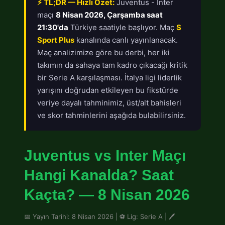
⚡ TL;DR — Hızlı Özet:
Juventus - Inter
maçı
8 Nisan 2026, Çarşamba saat
21:30'da
Türkiye saatiyle başlıyor. Maç
S
Sport Plus
kanalında canlı yayınlanacak.
Maç analizimize göre bu derbi, her iki
takımın da sahaya tam kadro çıkacağı kritik
bir Serie A karşılaşması. İtalya ligi liderlik
yarışını doğrudan etkileyen bu fikstürde
veriye dayalı tahminimiz, üst/alt bahisleri
ve skor tahminlerini aşağıda bulabilirsiniz.
Juventus vs Inter Maçı
Hangi Kanalda? Saat
Kaçta? — 8 Nisan 2026
📅 Yayın Tarihi: 8 Nisan 2026 | ⚽ Lig: Serie A | 🖊️