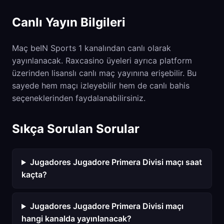
Canlı Yayın Bilgileri
Maç beIN Sports 1 kanalından canlı olarak
yayınlanacak. Raxcasino üyeleri ayrıca platform
üzerinden lisanslı canlı maç yayınına erişebilir. Bu
sayede hem maçı izleyebilir hem de canlı bahis
seçeneklerinden faydalanabilirsiniz.
Sıkça Sorulan Sorular
Jugadores Jugadore Primera Divisi maçı saat
kaçta?
Jugadores Jugadore Primera Divisi maçı
hangi kanalda yayınlanacak?