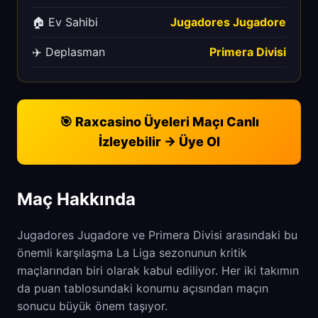
🏠 Ev Sahibi
Jugadores Jugadore
✈️ Deplasman
Primera Divisi
🎯 Raxcasino Üyeleri Maçı Canlı
İzleyebilir → Üye Ol
Maç Hakkında
Jugadores Jugadore ve Primera Divisi arasındaki bu
önemli karşılaşma La Liga sezonunun kritik
maçlarından biri olarak kabul ediliyor. Her iki takımın
da puan tablosundaki konumu açısından maçın
sonucu büyük önem taşıyor.