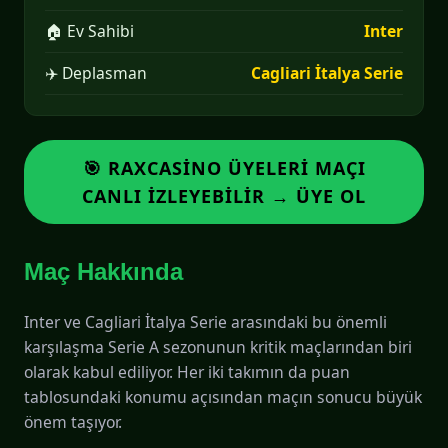
🏠 Ev Sahibi
Inter
✈️ Deplasman
Cagliari İtalya Serie
🎯 RAXCASINO ÜYELERI MAÇI
CANLI İZLEYEBILIR → ÜYE OL
Maç Hakkında
Inter ve Cagliari İtalya Serie arasındaki bu önemli
karşılaşma Serie A sezonunun kritik maçlarından biri
olarak kabul ediliyor. Her iki takımın da puan
tablosundaki konumu açısından maçın sonucu büyük
önem taşıyor.