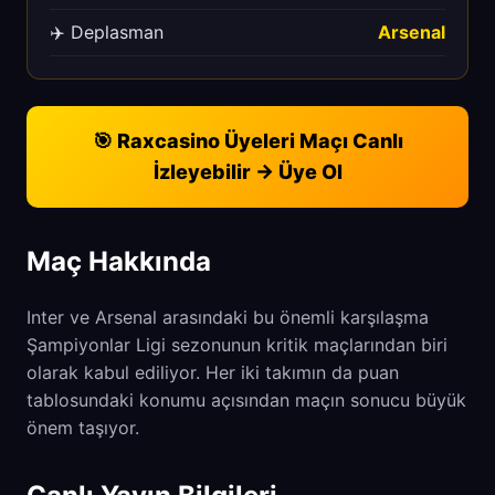
✈️ Deplasman
Arsenal
🎯 Raxcasino Üyeleri Maçı Canlı
İzleyebilir → Üye Ol
Maç Hakkında
Inter ve Arsenal arasındaki bu önemli karşılaşma
Şampiyonlar Ligi sezonunun kritik maçlarından biri
olarak kabul ediliyor. Her iki takımın da puan
tablosundaki konumu açısından maçın sonucu büyük
önem taşıyor.