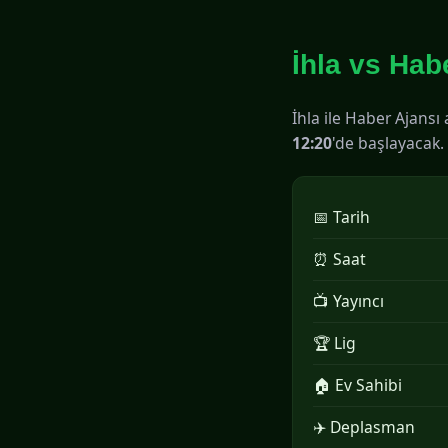
İhla vs Hab
İhla ile Haber Ajans
12:20
'de başlayacak.
📅 Tarih
⏰ Saat
📺 Yayıncı
🏆 Lig
🏠 Ev Sahibi
✈️ Deplasman