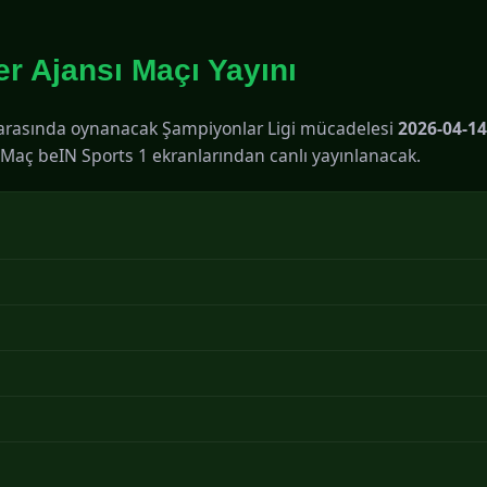
er Ajansı Maçı Yayını
ı arasında oynanacak Şampiyonlar Ligi mücadelesi
2026-04-14
 Maç beIN Sports 1 ekranlarından canlı yayınlanacak.